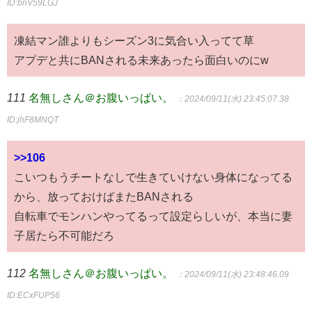
ID:bnV59LGJ
凍結マン誰よりもシーズン3に気合い入ってて草
アプデと共にBANされる未来あったら面白いのにw
111
名無しさん＠お腹いっぱい。
：2024/09/11(水) 23:45:07.38
ID:jhF8MNQT
>>106
こいつもうチートなしで生きていけない身体になってる
から、放っておけばまたBANされる
自転車でモンハンやってるって設定らしいが、本当に妻
子居たら不可能だろ
112
名無しさん＠お腹いっぱい。
：2024/09/11(水) 23:48:46.09
ID:ECxFUP56