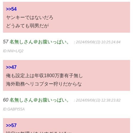
>>54
ヤンキーではないだろ
どうみても弱男だが
57
名無しさん＠お腹いっぱい。
：2024/09/08(日) 10:25:24.84
ID:NNl+L/Q2
>>47
俺も設定上は年収1800万妻有子無し
海外勤務ヘリコプター狩りだからな
60
名無しさん＠お腹いっぱい。
：2024/09/08(日) 12:38:23.82
ID:GABPl55A
>>57