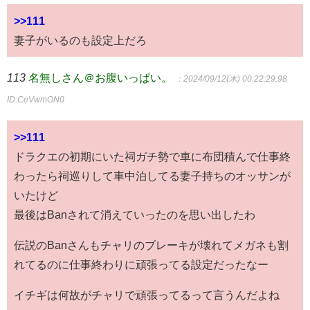
>>111
妻子がいるのも設定上だろ
113
名無しさん＠お腹いっぱい。
：2024/09/12(木) 00:22:29.98
ID:CeVwmON0
>>111
ドラクエの初期にいた祠ガチ勢で車に布団積んで仕事終
わったら祠巡りして車中泊してる妻子持ちのオッサンが
いたけど
最後はBanされて消えていったのを思い出したわ
伝説のBanさんもチャリのブレーキが壊れてメガネも割
れてるのに仕事終わりに頑張ってる設定だったなー
イチギは何故がチャリで頑張ってるって言うんだよね