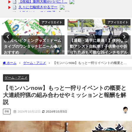
アフィリエイト
アフィリエイト
かわいいピクミングッズ！ドーム
【通勤・通学に最適！】便利な電
タイプのワンタッチビニール傘が
動アシスト自転車！子供乗せや折
おすすめ
りたたみも可能な26インチモデル
が最適な理由！送料無料！
2024年3月21日
ホーム
ゲーム・アニメ
【モンハンnow】もっと一狩りイベントの概要と大
2024年2月18日
連続狩猟の組み合わせやミッションと報酬を解説
ゲーム・アニメ
【モンハンnow】もっと一狩りイベントの概要と
大連続狩猟の組み合わせやミッションと報酬を解
説
PR
2024年10月12日
2024年10月5日