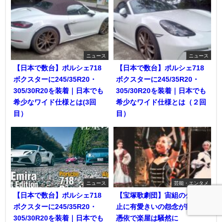
ニュース
ニュース
【日本で数台】ポルシェ718
【日本で数台】ポルシェ718
ボクスターに245/35R20・
ボクスターに245/35R20・
305/30R20を装着｜日本でも
305/30R20を装着｜日本でも
希少なワイド仕様とは(3回
希少なワイド仕様とは（２回
目）
目）
ニュース
芸能・エンタメ
【日本で数台】ポルシェ718
【宝塚歌劇団】宙組の公演中
ボクスターに245/35R20・
止に有愛きいの怨念が舞台に
305/30R20を装着｜日本でも
憑依で楽屋は騒然に