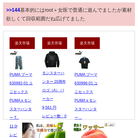
>>144
基本的にはroot＋女医で普通に遊んでましたが素材
欲しくて回収範囲だね広げてました
楽天市場
楽天市場
楽天市場
モンスターハ
PUMA プーマ
PUMA プーマ
ンター 20周年
630992-01 ユ
630996-01 ユ
ロゴ（A） パ
ニセックス
ニセックス
ーカー
PUMA x モン
PUMA x モン
9,561 円
スターハンタ
スターハンタ
レビュー数：0
ー T...
ー ...
11,000 円
5,610 円
レビュー数：0
レビュー数：0