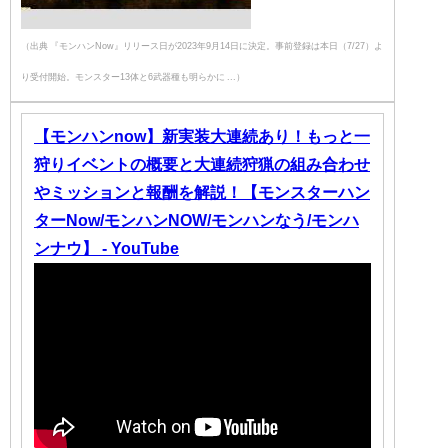
（出典 『モンハンNow』リリース日が2023年9月14日に決定。事前登録は本日（7/27）よ
り受付開始。モンスター13体と6武器種も明らかに ...）
【モンハンnow】新実装大連続あり！もっと一
狩りイベントの概要と大連続狩猟の組み合わせ
やミッションと報酬を解説！【モンスターハン
ターNow/モンハンNOW/モンハンなう/モンハ
ンナウ】 - YouTube