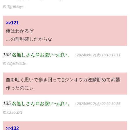
ID:TgH6Akys
>>121
俺はわかるぞ
この前利確したからな
132
名無しさん＠お腹いっぱい。
：2024/09/12(木) 18:18:17.11
ID:OQMP4UJe
血を吐く思いで歩き回って()ジンオウガ逆鱗貯めて武器
作ったのにぃ
135
名無しさん＠お腹いっぱい。
：2024/09/12(木) 22:32:30.55
ID:02a0cDt1
>>132