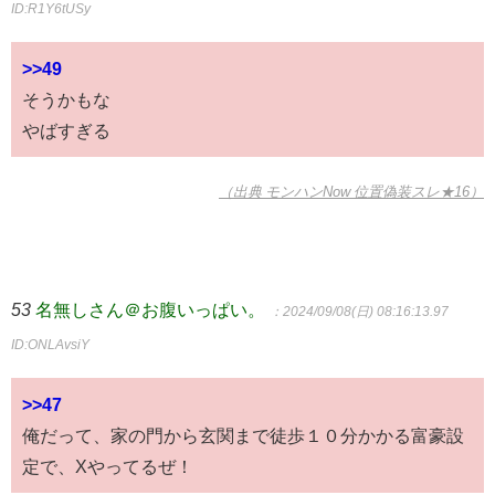
ID:R1Y6tUSy
>>49
そうかもな
やばすぎる
（出典 モンハンNow 位置偽装スレ★16）
53
名無しさん＠お腹いっぱい。
：2024/09/08(日) 08:16:13.97
ID:ONLAvsiY
>>47
俺だって、家の門から玄関まで徒歩１０分かかる富豪設
定で、Xやってるぜ！