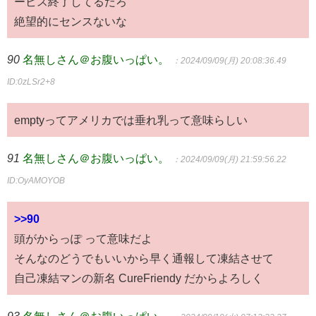
ービス終了してるだろ
絶望的にセンスないな
90
名無しさん＠お腹いっぱい。
：2024/09/09(月) 20:08:36.49
ID:0zLSr2+8
emptyってアメリカでは垂れ乳って意味らしい
91
名無しさん＠お腹いっぱい。
：2024/09/09(月) 21:59:56.22
ID:OyAMOYOB
>>90
頭がからっぽ って意味だよ
そんなのどうでもいいから早く通報して凍結させて
自己凍結マンの新名 CureFriendy だからよろしく