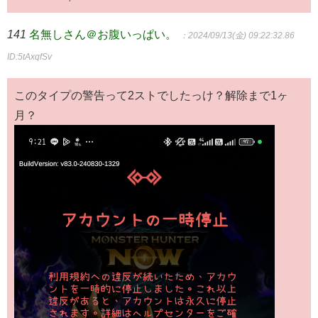
141
名無しさん＠お腹いっぱい。
：2024/09/13(金) 09:22:32.86
ID:5tAxqfSv
このタイプの警告って2ストでしたっけ？解除まで1ヶ
月？