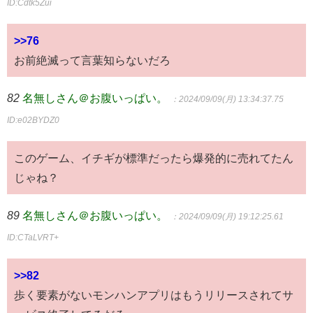
ID:Cdtk5Zui
>>76
お前絶滅って言葉知らないだろ
82
名無しさん＠お腹いっぱい。
：2024/09/09(月) 13:34:37.75
ID:e02BYDZ0
このゲーム、イチギが標準だったら爆発的に売れてたん
じゃね？
89
名無しさん＠お腹いっぱい。
：2024/09/09(月) 19:12:25.61
ID:CTaLVRT+
>>82
歩く要素がないモンハンアプリはもうリリースされてサ