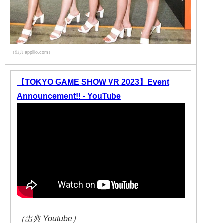
（出典 appllio.com）
【TOKYO GAME SHOW VR 2023】Event
Announcement!! - YouTube
（出典 Youtube）