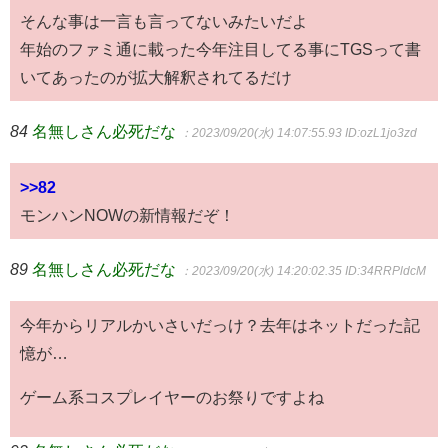
そんな事は一言も言ってないみたいだよ
年始のファミ通に載った今年注目してる事にTGSって書
いてあったのが拡大解釈されてるだけ
84
名無しさん必死だな
：2023/09/20(水) 14:07:55.93
ID:ozL1jo3zd
>>82
モンハンNOWの新情報だぞ！
89
名無しさん必死だな
：2023/09/20(水) 14:20:02.35
ID:34RRPldcM
今年からリアルかいさいだっけ？去年はネットだった記
憶が…
ゲーム系コスプレイヤーのお祭りですよね