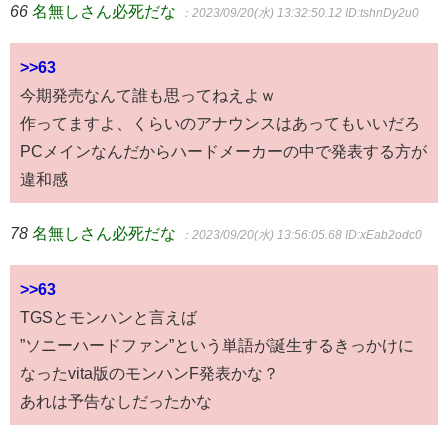
66
名無しさん必死だな
：2023/09/20(水) 13:32:50.12
ID:tshnDy2u0
>>63
今期発売なんて誰も思ってねえよｗ
作ってますよ、くらいのアナウンスはあってもいいだろ
PCメインなんだからハードメーカーの中で発表する方が
違和感
78
名無しさん必死だな
：2023/09/20(水) 13:56:05.68
ID:xEab2odc0
>>63
TGSとモンハンと言えば
”ソニーハードファン”という単語が誕生するきっかけに
なったvita版のモンハンF発表かな？
あれは予告なしだったかな