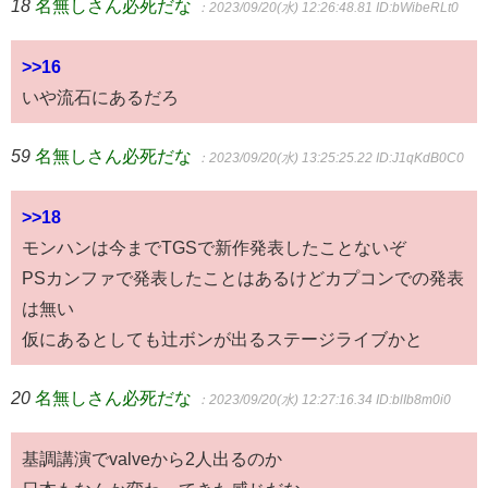
18
名無しさん必死だな
：2023/09/20(水) 12:26:48.81
ID:bWibeRLt0
>>16
いや流石にあるだろ
59
名無しさん必死だな
：2023/09/20(水) 13:25:25.22
ID:J1qKdB0C0
>>18
モンハンは今までTGSで新作発表したことないぞ
PSカンファで発表したことはあるけどカプコンでの発表
は無い
仮にあるとしても辻ボンが出るステージライブかと
20
名無しさん必死だな
：2023/09/20(水) 12:27:16.34
ID:blIb8m0i0
基調講演でvalveから2人出るのか