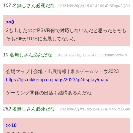
107
名無しさん必死だな
：2023/09/20(水) 15:01:41.89
ID:SEkguSQBd
>>8
2も出したのにPSVR何で対応しないんだと思ったらそも
そもSIEがTGSに出展してないな
10
名無しさん必死だな
：2023/09/20(水) 12:20:49.33
ID:dnwvWgRR0
会場マップ | 会場・出展情報 | 東京ゲームショウ2023
https://tgs.nikkeibp.co.jp/tgs/2023/jp/display/map/
ゲーミング関係の出店も結構あるんだね
262
名無しさん必死だな
：2023/09/21(木) 19:53:24.33
ID:TMxPLEGd0
>>10