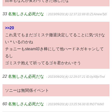
日本もなんか変わってきた感じだな
33
名無しさん必死だな
：2023/09/20(水) 12:37:22.69
ID:Z1AmewTy0
>>20
これ見てもまだゴミステ撤退決定してることに気づけな
い＊いるのかね
チョニーもsteam叩き棒にして他ハードネガキャンして
るし
ゴミステ抱えて祈ってるゴキ君かわいそう
22
名無しさん必死だな
：2023/09/20(水) 12:29:07.21
ID:0yXBjvTnd
ソニーは無関係イベント
60
名無しさん必死だな
：2023/09/20(水) 13:25:56.00
ID:fhDTYefx0