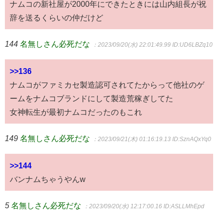
ナムコの新社屋が2000年にできたときには山内組長が祝
辞を送るくらいの仲だけど
144
名無しさん必死だな
：2023/09/20(水) 22:01:49.99
ID:UD6LBZq10
>>136
ナムコがファミカセ製造認可されてたからって他社のゲ
ームをナムコブランドにして製造荒稼ぎしてた
女神転生が最初ナムコだったのもこれ
149
名無しさん必死だな
：2023/09/21(木) 01:16:19.13
ID:SznAQxYq0
>>144
バンナムちゃうやんw
5
名無しさん必死だな
：2023/09/20(水) 12:17:00.16
ID:ASLLMhEpd