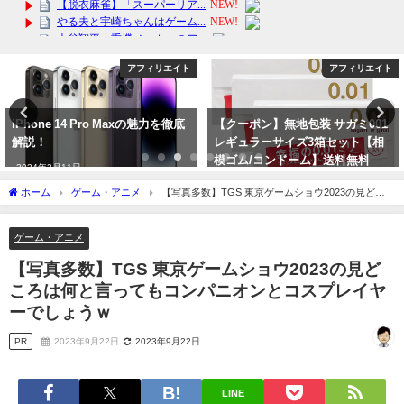
アフィリエイト
アフィリエイト
【クーポン】無地包装 サガミ001
Yunth (ユンス) 生ビタミンC美白
レギュラーサイズ3箱セット【相
美容液 導入美容液 先行美容液 ブ
模ゴム/コンドーム】送料無料
ースター ビタミンＣ 美白 毛穴 パ
ラベンフ
2024年6月2日
ホーム
ゲーム・アニメ
【写真多数】TGS 東京ゲームショウ2023の見どこ
2024年3月20日
ろは何と言ってもコンパニオンとコスプレイヤーでしょうｗ
ゲーム・アニメ
【写真多数】TGS 東京ゲームショウ2023の見ど
ころは何と言ってもコンパニオンとコスプレイヤ
ーでしょうｗ
PR
2023年9月22日
2023年9月22日
LINE