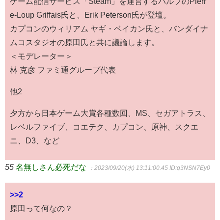
ゲーム配信サービス「Steam」を運営するバルブのPierr
e-Loup Griffais氏と、Erik Peterson氏が登壇。
カプコンのウィリアム ヤギ・ベイカン氏と、バンダイナ
ムコスタジオの原田氏と共に議論します。
＜モデレーター＞
林 克彦 ファミ通グループ代表
他2
夕方から日本ゲーム大賞各種数回、MS、セガアトラス、
レベルファイブ、コエテク、カプコン、原神、スクエ
ニ、D3、など
55
名無しさん必死だな
：2023/09/20(水) 13:11:00.45
ID:q3NSN7Ey0
>>2
原田って何なの？