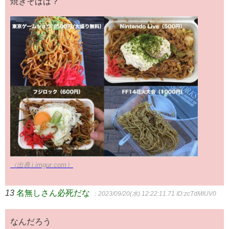
焼きそばは？
（出典 i.imgur.com）
13
名無しさん必死だな
：2023/09/20(水) 12:22:11.71
ID:zcTdMIUV0
なんだろう