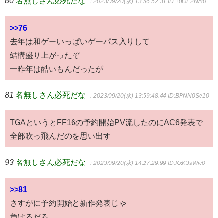
80
名無しさん必死だな
：2023/09/20(水) 13:56:52.31
ID:+oOE2N/80
>>76
去年は和ゲーいっぱいゲーパス入りして
結構盛り上がったぞ
一昨年は酷いもんだったが
81
名無しさん必死だな
：2023/09/20(水) 13:59:48.44
ID:BPNN0Se10
TGAというとFF16の予約開始PV流したのにAC6発表で
全部吹っ飛んだのを思い出す
93
名無しさん必死だな
：2023/09/20(水) 14:27:29.99
ID:KxK3sWic0
>>81
さすがに予約開始と新作発表じゃ
負けるだろ