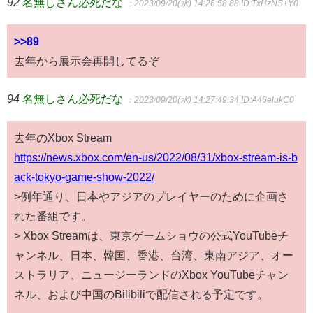
92
名無しさん必死だな
：2023/09/20(水) 14:26:58.88
ID:TxHzNS+Y0
>>89
去年から展示会再開してるぞ
94
名無しさん必死だな
：2023/09/20(水) 14:27:49.34
ID:A46elukC0
去年のXbox Stream
https://news.xbox.com/en-us/2022/08/31/xbox-stream-is-b
ack-tokyo-game-show-2022/
>例年通り、日本やアジアのプレイヤーのために企画さ
れた番組です。
> Xbox Streamは、東京ゲームショウの公式YouTubeチ
ャンネル、日本、韓国、香港、台湾、東南アジア、オー
ストラリア、ニュージーランドのXbox YouTubeチャン
ネル、および中国のBilibiliで配信される予定です。