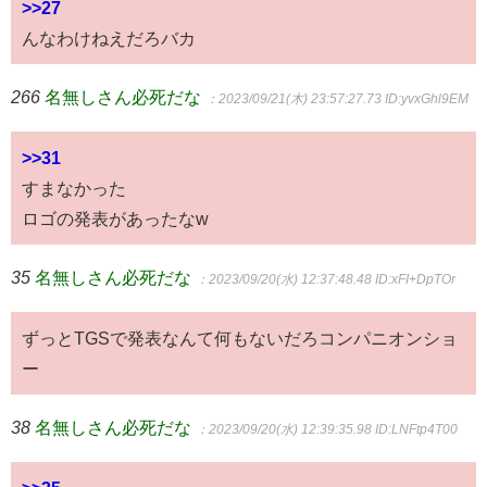
>>27
んなわけねえだろバカ
266
名無しさん必死だな
：2023/09/21(木) 23:57:27.73
ID:yvxGhl9EM
>>31
すまなかった
ロゴの発表があったなw
35
名無しさん必死だな
：2023/09/20(水) 12:37:48.48
ID:xFI+DpTOr
ずっとTGSで発表なんて何もないだろコンパニオンショ
ー
38
名無しさん必死だな
：2023/09/20(水) 12:39:35.98
ID:LNFtp4T00