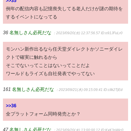
>>35
例年の配信内容も記憶喪失してる老人だけが謎の期待を
するイベントになってる
36
名無しさん必死だな
：2023/09/20(水) 12:37:56.57
ID:o91JFuLr0
モンハン新作出るなら任天堂ダイレクトかソニーダイレ
クトで確実に触れるから
そこでないってことはないってことだよ
ワールドもライズも自社発表でやってない
161
名無しさん必死だな
：2023/09/21(木) 09:15:09.41
ID:cIIk2TjEd
>>36
全プラットフォーム同時発売とか？
47
名無しさん必死だな
：2023/09/20(水) 13:00:00.12
ID:KxK3sWic0