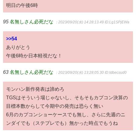
明日の午後6時
95
名無しさん必死だな
：2023/09/20(水) 14:28:13.49
ID:Lg1SPjEWa
>>54
ありがとう
午後6時か日本軽視だな！
63
名無しさん必死だな
：2023/09/20(水) 13:28:05.30
ID:ldbecsud0
モンハン新作発表は諦めろ
TGSはそういう場じゃないし、そもそもカプコン決算の
目標本数からして今期中の発売は恐らく無い
6月のカプコンショーケースでも無し、さらに先週のニ
ンダイでも（ステプレでも）無かった時点でもうね