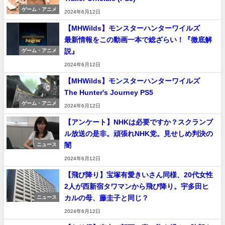
ゲーム・アニメ
2024年6月12日
【MHWilds】モンスターハンターワイルズ
最新情報をこの動画一本で総ざらい！『徹底解
説』
ゲーム・アニメ
2024年6月12日
【MHWilds】モンスターハンターワイルズ
The Hunter's Journey PS5
ゲーム・アニメ
2024年6月12日
【アンケート】NHKは必要ですか？スクランブ
ル放送の是非。頑張れNHK党。見せしめ判決の
闇
ニュース
2024年6月12日
【飛び降り】宝塚有愛きいさん同様、20代女性
2人が西新宿タワマンから飛び降り。宇多田ヒ
カルの母、藤圭子と同じ？
ニュース
2024年6月12日