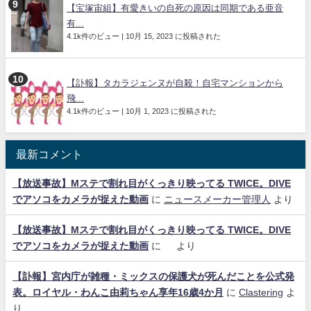
【宝塚宙組】有愛きいの自死の原因は同期である亜音
有...
4.1k件のビュー
|
10月 15, 2023 に投稿された
【訃報】タカラジェンヌが自殺！自宅マンションから
飛...
4.1k件のビュー
|
10月 1, 2023 に投稿された
最新コメント
【放送事故】Mステで割れ目がくっきり映ってる TWICE。DIVE
でアソコをカメラが捉えた動画
に
ニュースメーカー管理人
より
【放送事故】Mステで割れ目がくっきり映ってる TWICE。DIVE
でアソコをカメラが捉えた動画
に
より
【訃報】宮内庁が雑種・ミックスの保護犬が死んだことを公式発
表。ロイヤル・わんこ由莉ちゃん享年16歳4か月
に
Clastering
よ
り