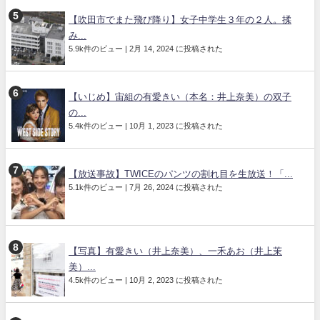
【吹田市でまた飛び降り】女子中学生３年の２人。揉
み...
5.9k件のビュー
|
2月 14, 2024 に投稿された
【いじめ】宙組の有愛きい（本名：井上奈美）の双子
の...
5.4k件のビュー
|
10月 1, 2023 に投稿された
【放送事故】TWICEのパンツの割れ目を生放送！「...
5.1k件のビュー
|
7月 26, 2024 に投稿された
【写真】有愛きい（井上奈美）、一禾あお（井上茉
美）...
4.5k件のビュー
|
10月 2, 2023 に投稿された