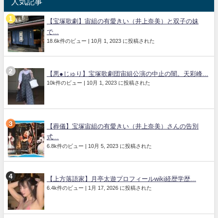
人気記事
【宝塚歌劇】宙組の有愛きい（井上奈美）と双子の妹
で...
18.6k件のビュー
|
10月 1, 2023 に投稿された
【悪●じゅり】宝塚歌劇団宙組公演の中止の闇。天彩峰...
10k件のビュー
|
10月 1, 2023 に投稿された
【葬儀】宝塚宙組の有愛きい（井上奈美）さんの告別
式...
6.8k件のビュー
|
10月 5, 2023 に投稿された
【上方落語家】月亭太遊プロフィールwiki経歴学歴...
6.4k件のビュー
|
1月 17, 2026 に投稿された