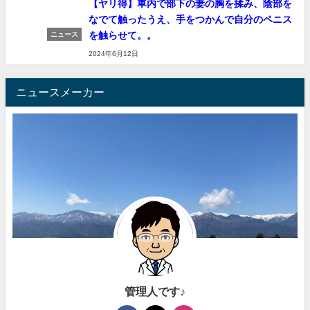
【ヤリ得】車内で部下の妻の胸を揉み、陰部を
なでて触ったうえ、手をつかんで自分のペニス
を触らせて。。
ニュース
2024年6月12日
ニュースメーカー
管理人です♪