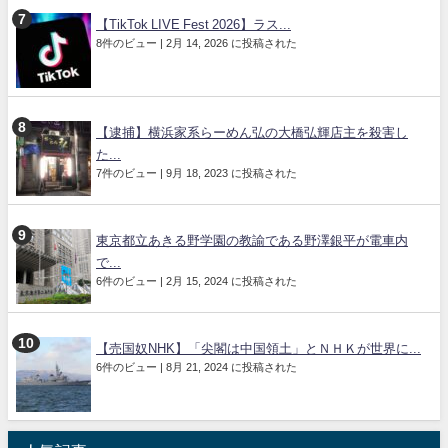
【TikTok LIVE Fest 2026】ラス...
8件のビュー
|
2月 14, 2026 に投稿された
【逮捕】横浜家系らーめん弘の大橋弘輝店主を殺害し
た...
7件のビュー
|
9月 18, 2023 に投稿された
東京都立あきる野学園の教諭である野澤銀平が電車内
で...
6件のビュー
|
2月 15, 2024 に投稿された
【売国奴NHK】「尖閣は中国領土」とＮＨＫが世界に...
6件のビュー
|
8月 21, 2024 に投稿された