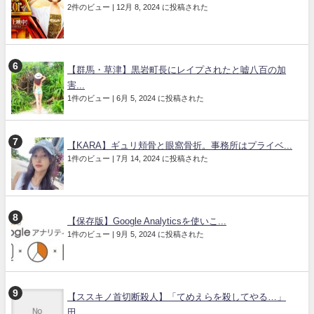
2件のビュー
|
12月 8, 2024 に投稿された
【群馬・草津】黒岩町長にレイプされたと嘘八百の加
害...
1件のビュー
|
6月 5, 2024 に投稿された
【KARA】ギュリ頬骨と眼窩骨折。事務所はプライベ...
1件のビュー
|
7月 14, 2024 に投稿された
【保存版】Google Analyticsを使いこ...
1件のビュー
|
9月 5, 2024 に投稿された
【ススキノ首切断殺人】「てめえらを殺してやる…」
田...