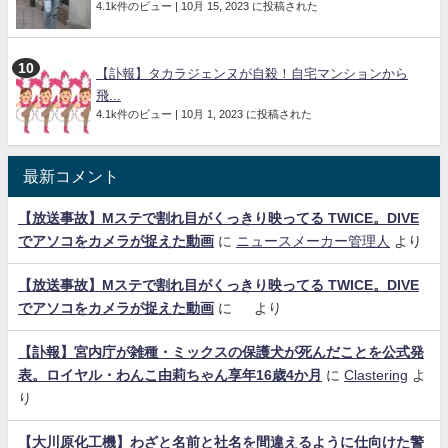
4.1k件のビュー
|
10月 15, 2023 に投稿された
【訃報】タカラジェンヌが自殺！自宅マンションから
飛...
4.1k件のビュー
|
10月 1, 2023 に投稿された
最新コメント
【放送事故】Mステで割れ目がくっきり映ってる TWICE。DIVE
でアソコをカメラが捉えた動画
に
ニュースメーカー管理人
より
【放送事故】Mステで割れ目がくっきり映ってる TWICE。DIVE
でアソコをカメラが捉えた動画
に
より
【訃報】宮内庁が雑種・ミックスの保護犬が死んだことを公式発
表。ロイヤル・わんこ由莉ちゃん享年16歳4か月
に
Clastering
よ
り
【大川原化工機】わざと名前と社名を間違えるように仕向けた警