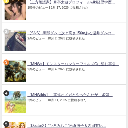
【上方落語家】月亭太遊プロフィールwiki経歴学歴...
106件のビュー
|
1月 17, 2026 に投稿された
【SNS】黒部ダムに次ぐ高さ156mある温井ダムの...
2件のビュー
|
10月 2, 2025 に投稿された
【MHWs】モンスターハンターワイルズGに望む事公...
2件のビュー
|
10月 4, 2025 に投稿された
【MHWilds】 零式オメガとやったんだが、多弾...
2件のビュー
|
10月 11, 2025 に投稿された
【DoctorX】“ひろみちこ”米倉涼子＆内田有紀...