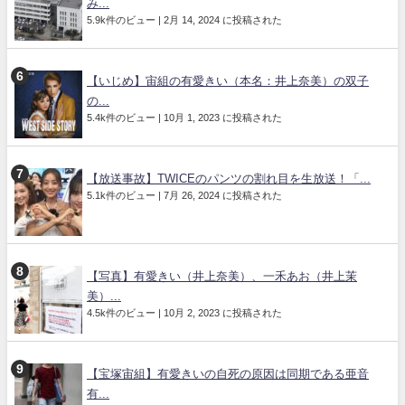
み...
5.9k件のビュー
|
2月 14, 2024 に投稿された
【いじめ】宙組の有愛きい（本名：井上奈美）の双子
の...
5.4k件のビュー
|
10月 1, 2023 に投稿された
【放送事故】TWICEのパンツの割れ目を生放送！「...
5.1k件のビュー
|
7月 26, 2024 に投稿された
【写真】有愛きい（井上奈美）、一禾あお（井上茉
美）...
4.5k件のビュー
|
10月 2, 2023 に投稿された
【宝塚宙組】有愛きいの自死の原因は同期である亜音
有...