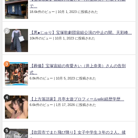
で...
18.6k件のビュー
|
10月 1, 2023 に投稿された
【悪●じゅり】宝塚歌劇団宙組公演の中止の闇。天彩峰...
10k件のビュー
|
10月 1, 2023 に投稿された
【葬儀】宝塚宙組の有愛きい（井上奈美）さんの告別
式...
6.8k件のビュー
|
10月 5, 2023 に投稿された
【上方落語家】月亭太遊プロフィールwiki経歴学歴...
6.6k件のビュー
|
1月 17, 2026 に投稿された
【吹田市でまた飛び降り】女子中学生３年の２人。揉