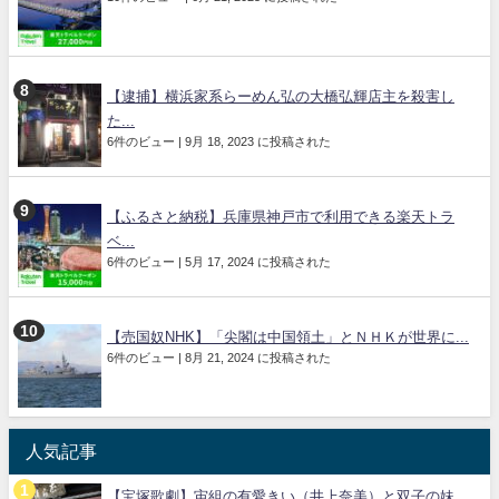
【逮捕】横浜家系らーめん弘の大橋弘輝店主を殺害し
た...
6件のビュー
|
9月 18, 2023 に投稿された
【ふるさと納税】兵庫県神戸市で利用できる楽天トラ
ベ...
6件のビュー
|
5月 17, 2024 に投稿された
【売国奴NHK】「尖閣は中国領土」とＮＨＫが世界に...
6件のビュー
|
8月 21, 2024 に投稿された
人気記事
【宝塚歌劇】宙組の有愛きい（井上奈美）と双子の妹