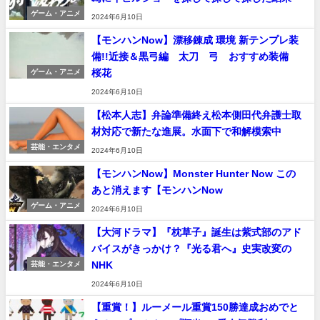
ゲーム・アニメ
2024年6月10日
【モンハンNow】漂移錬成 環境 新テンプレ装
備!!近接＆黒弓編 太刀 弓 おすすめ装備
桜花
ゲーム・アニメ
2024年6月10日
【松本人志】弁論準備終え松本側田代弁護士取
材対応で新たな進展。水面下で和解模索中
芸能・エンタメ
2024年6月10日
【モンハンNow】Monster Hunter Now この
あと消えます【モンハンNow
ゲーム・アニメ
2024年6月10日
【大河ドラマ】『枕草子』誕生は紫式部のアド
バイスがきっかけ？『光る君へ』史実改変の
NHK
芸能・エンタメ
2024年6月10日
【重賞！】ルーメール重賞150勝達成おめでと