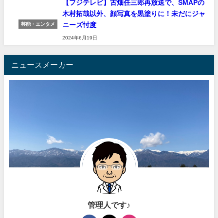
【フジテレビ】古畑任三郎再放送で、SMAPの
木村拓哉以外、顔写真を黒塗りに！未だにジャ
ニーズ忖度
芸能・エンタメ
2024年6月19日
ニュースメーカー
管理人です♪