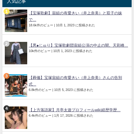
人気記事
【宝塚歌劇】宙組の有愛きい（井上奈美）と双子の妹
で...
18.6k件のビュー
|
10月 1, 2023 に投稿された
【悪●じゅり】宝塚歌劇団宙組公演の中止の闇。天彩峰...
10k件のビュー
|
10月 1, 2023 に投稿された
【葬儀】宝塚宙組の有愛きい（井上奈美）さんの告別
式...
6.8k件のビュー
|
10月 5, 2023 に投稿された
【上方落語家】月亭太遊プロフィールwiki経歴学歴...
6.4k件のビュー
|
1月 17, 2026 に投稿された