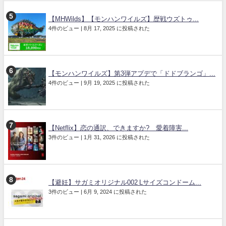
【MHWilds】【モンハンワイルズ】歴戦ウズトゥ...
4件のビュー
|
8月 17, 2025 に投稿された
【モンハンワイルズ】第3弾アプデで「ドドブランゴ」...
4件のビュー
|
9月 19, 2025 に投稿された
【Netflix】恋の通訳、できますか? 愛着障害...
3件のビュー
|
1月 31, 2026 に投稿された
【避妊】サガミオリジナル002 Lサイズコンドーム...
3件のビュー
|
6月 9, 2024 に投稿された