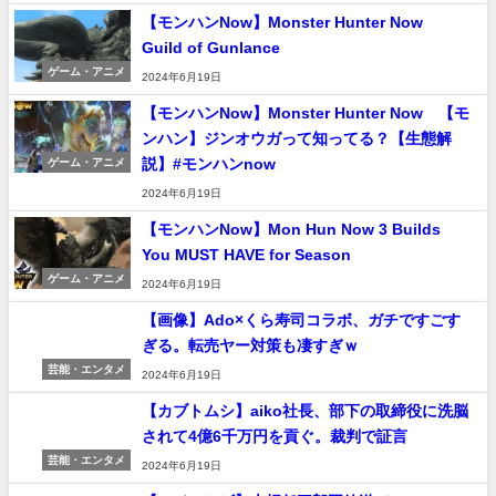
【モンハンNow】Monster Hunter Now
Guild of Gunlance
ゲーム・アニメ
2024年6月19日
【モンハンNow】Monster Hunter Now 【モ
ンハン】ジンオウガって知ってる？【生態解
説】#モンハンnow
ゲーム・アニメ
2024年6月19日
【モンハンNow】Mon Hun Now 3 Builds
You MUST HAVE for Season
ゲーム・アニメ
2024年6月19日
【画像】Ado×くら寿司コラボ、ガチですごす
ぎる。転売ヤー対策も凄すぎｗ
芸能・エンタメ
2024年6月19日
【カブトムシ】aiko社長、部下の取締役に洗脳
されて4億6千万円を貢ぐ。裁判で証言
芸能・エンタメ
2024年6月19日