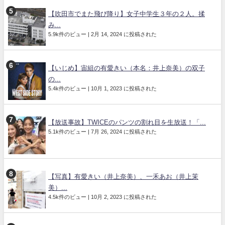
【吹田市でまた飛び降り】女子中学生３年の２人。揉
み...
5.9k件のビュー
|
2月 14, 2024 に投稿された
【いじめ】宙組の有愛きい（本名：井上奈美）の双子
の...
5.4k件のビュー
|
10月 1, 2023 に投稿された
【放送事故】TWICEのパンツの割れ目を生放送！「...
5.1k件のビュー
|
7月 26, 2024 に投稿された
【写真】有愛きい（井上奈美）、一禾あお（井上茉
美）...
4.5k件のビュー
|
10月 2, 2023 に投稿された