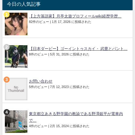
今日の人気記事
【上方落語家】月亭太遊プロフィールwiki経歴学歴...
82件のビュー
|
1月 17, 2026 に投稿された
【日本ダービー】ゴーイントゥスカイ・ 武豊とパント...
8件のビュー
|
5月 31, 2026 に投稿された
お問い合わせ
5件のビュー
|
7月 12, 2023 に投稿された
東京都立あきる野学園の教諭である野澤銀平が電車内
で...
4件のビュー
|
2月 15, 2024 に投稿された