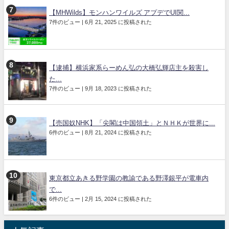
【MHWilds】モンハンワイルズ アプデでUI関...
7件のビュー
|
6月 21, 2025 に投稿された
【逮捕】横浜家系らーめん弘の大橋弘輝店主を殺害し
た...
7件のビュー
|
9月 18, 2023 に投稿された
【売国奴NHK】「尖閣は中国領土」とＮＨＫが世界に...
6件のビュー
|
8月 21, 2024 に投稿された
東京都立あきる野学園の教諭である野澤銀平が電車内
で...
6件のビュー
|
2月 15, 2024 に投稿された