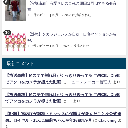
【宝塚宙組】有愛きいの自死の原因は同期である亜音
有...
4.1k件のビュー
|
10月 15, 2023 に投稿された
【訃報】タカラジェンヌが自殺！自宅マンションから
飛...
4.1k件のビュー
|
10月 1, 2023 に投稿された
最新コメント
【放送事故】Mステで割れ目がくっきり映ってる TWICE。DIVE
でアソコをカメラが捉えた動画
に
ニュースメーカー管理人
より
【放送事故】Mステで割れ目がくっきり映ってる TWICE。DIVE
でアソコをカメラが捉えた動画
に
より
【訃報】宮内庁が雑種・ミックスの保護犬が死んだことを公式発
表。ロイヤル・わんこ由莉ちゃん享年16歳4か月
に
Clastering
よ
り