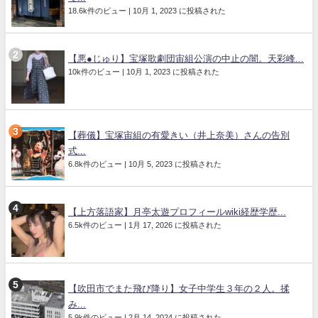
18.6k件のビュー
|
10月 1, 2023 に投稿された
【悪●じゅり】宝塚歌劇団宙組公演の中止の闇。天彩峰...
10k件のビュー
|
10月 1, 2023 に投稿された
【葬儀】宝塚宙組の有愛きい（井上奈美）さんの告別
式...
6.8k件のビュー
|
10月 5, 2023 に投稿された
【上方落語家】月亭太遊プロフィールwiki経歴学歴...
6.5k件のビュー
|
1月 17, 2026 に投稿された
【吹田市でまた飛び降り】女子中学生３年の２人。揉
み...
5.9k件のビュー
|
2月 14, 2024 に投稿された