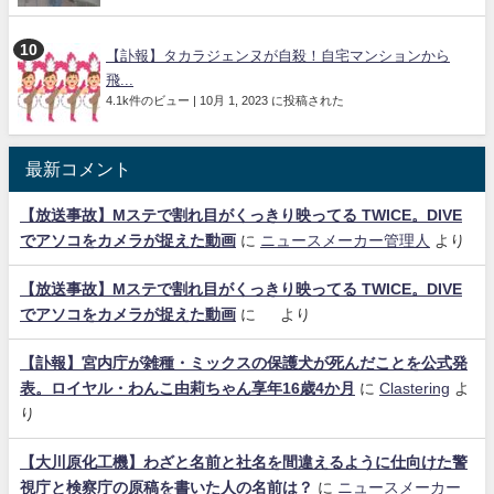
【訃報】タカラジェンヌが自殺！自宅マンションから
飛...
4.1k件のビュー
|
10月 1, 2023 に投稿された
最新コメント
【放送事故】Mステで割れ目がくっきり映ってる TWICE。DIVE
でアソコをカメラが捉えた動画
に
ニュースメーカー管理人
より
【放送事故】Mステで割れ目がくっきり映ってる TWICE。DIVE
でアソコをカメラが捉えた動画
に
より
【訃報】宮内庁が雑種・ミックスの保護犬が死んだことを公式発
表。ロイヤル・わんこ由莉ちゃん享年16歳4か月
に
Clastering
よ
り
【大川原化工機】わざと名前と社名を間違えるように仕向けた警
視庁と検察庁の原稿を書いた人の名前は？
に
ニュースメーカー