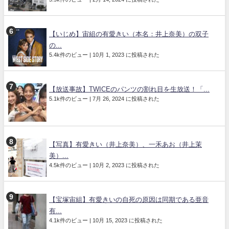
【いじめ】宙組の有愛きい（本名：井上奈美）の双子
の...
5.4k件のビュー
|
10月 1, 2023 に投稿された
【放送事故】TWICEのパンツの割れ目を生放送！「...
5.1k件のビュー
|
7月 26, 2024 に投稿された
【写真】有愛きい（井上奈美）、一禾あお（井上茉
美）...
4.5k件のビュー
|
10月 2, 2023 に投稿された
【宝塚宙組】有愛きいの自死の原因は同期である亜音
有...
4.1k件のビュー
|
10月 15, 2023 に投稿された