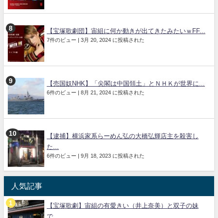
【宝塚歌劇団】宙組に何か動きが出てきたみたいｗFF...
7件のビュー
|
3月 20, 2024 に投稿された
【売国奴NHK】「尖閣は中国領土」とＮＨＫが世界に...
6件のビュー
|
8月 21, 2024 に投稿された
【逮捕】横浜家系らーめん弘の大橋弘輝店主を殺害し
た...
6件のビュー
|
9月 18, 2023 に投稿された
人気記事
【宝塚歌劇】宙組の有愛きい（井上奈美）と双子の妹
で...