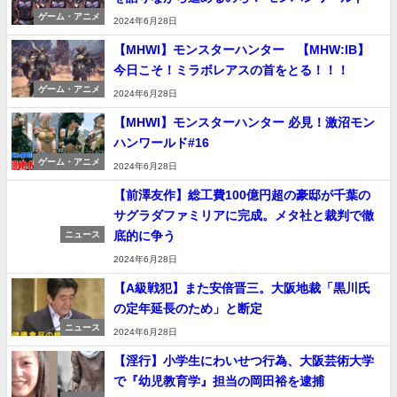
ゲーム・アニメ
2024年6月28日
【MHWI】モンスターハンター 【MHW:IB】
今日こそ！ミラボレアスの首をとる！！！
ゲーム・アニメ
2024年6月28日
【MHWI】モンスターハンター 必見！激沼モン
ハンワールド#16
ゲーム・アニメ
2024年6月28日
【前澤友作】総工費100億円超の豪邸が千葉の
サグラダファミリアに完成。メタ社と裁判で徹
底的に争う
ニュース
2024年6月28日
【A級戦犯】また安倍晋三。大阪地裁「黒川氏
の定年延長のため」と断定
ニュース
2024年6月28日
【淫行】小学生にわいせつ行為、大阪芸術大学
で『幼児教育学』担当の岡田裕を逮捕