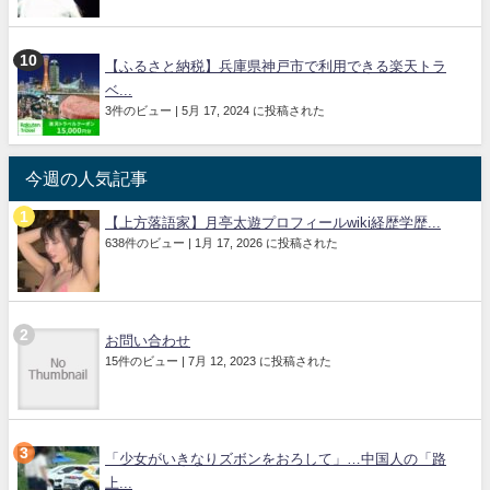
【ふるさと納税】兵庫県神戸市で利用できる楽天トラ
ベ...
3件のビュー
|
5月 17, 2024 に投稿された
今週の人気記事
【上方落語家】月亭太遊プロフィールwiki経歴学歴...
638件のビュー
|
1月 17, 2026 に投稿された
お問い合わせ
15件のビュー
|
7月 12, 2023 に投稿された
「少女がいきなりズボンをおろして」…中国人の「路
上...