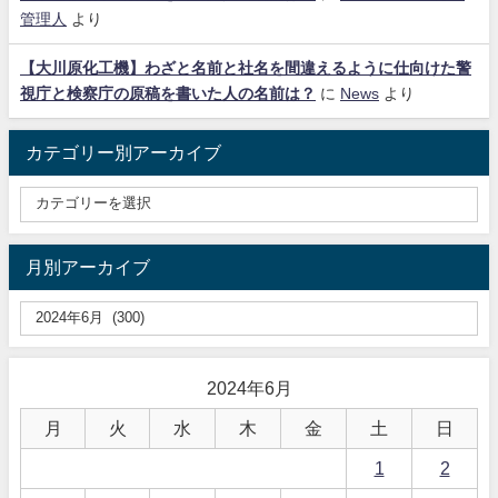
管理人
より
【大川原化工機】わざと名前と社名を間違えるように仕向けた警
視庁と検察庁の原稿を書いた人の名前は？
に
News
より
カテゴリー別アーカイブ
月別アーカイブ
2024年6月
月
火
水
木
金
土
日
1
2