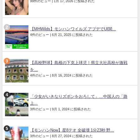
99件のビュー
|
1月 17, 2026 に投稿された
【MHWilds】モンハンワイルズ アプデでUI関...
4件のビュー
|
6月 21, 2025 に投稿された
【高校野球】島根の下克上球児！県立大社高校が激戦
を...
4件のビュー
|
8月 16, 2024 に投稿された
「少女がいきなりズボンをおろして」…中国人の「路
上...
3件のビュー
|
9月 1, 2024 に投稿された
【モンハンNow】星8テオ 全破壊 1分23秒 野...
3件のビュー
|
8月 27, 2024 に投稿された