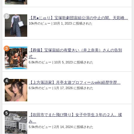
【悪●じゅり】宝塚歌劇団宙組公演の中止の闇。天彩峰...
10k件のビュー
|
10月 1, 2023 に投稿された
【葬儀】宝塚宙組の有愛きい（井上奈美）さんの告別
式...
6.8k件のビュー
|
10月 5, 2023 に投稿された
【上方落語家】月亭太遊プロフィールwiki経歴学歴...
6.5k件のビュー
|
1月 17, 2026 に投稿された
【吹田市でまた飛び降り】女子中学生３年の２人。揉
み...
5.9k件のビュー
|
2月 14, 2024 に投稿された