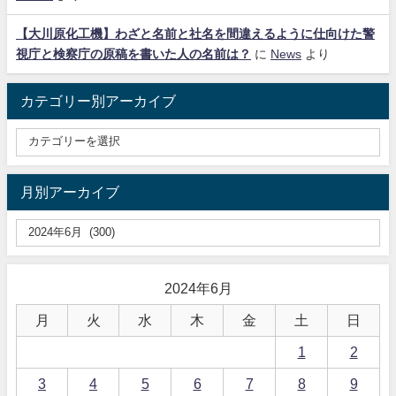
【大川原化工機】わざと名前と社名を間違えるように仕向けた警
視庁と検察庁の原稿を書いた人の名前は？
に
News
より
カテゴリー別アーカイブ
月別アーカイブ
2024年6月
月
火
水
木
金
土
日
1
2
3
4
5
6
7
8
9