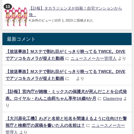
【訃報】タカラジェンヌが自殺！自宅マンションから
飛...
4.1k件のビュー
|
10月 1, 2023 に投稿された
最新コメント
【放送事故】Mステで割れ目がくっきり映ってる TWICE。DIVE
でアソコをカメラが捉えた動画
に
ニュースメーカー管理人
より
【放送事故】Mステで割れ目がくっきり映ってる TWICE。DIVE
でアソコをカメラが捉えた動画
に
より
【訃報】宮内庁が雑種・ミックスの保護犬が死んだことを公式発
表。ロイヤル・わんこ由莉ちゃん享年16歳4か月
に
Clastering
よ
り
【大川原化工機】わざと名前と社名を間違えるように仕向けた警
視庁と検察庁の原稿を書いた人の名前は？
に
ニュースメーカー
管理人
より