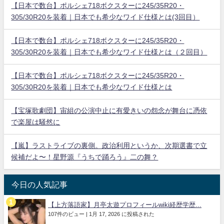
【日本で数台】ポルシェ718ボクスターに245/35R20・
305/30R20を装着｜日本でも希少なワイド仕様とは(3回目）
【日本で数台】ポルシェ718ボクスターに245/35R20・
305/30R20を装着｜日本でも希少なワイド仕様とは（２回目）
【日本で数台】ポルシェ718ボクスターに245/35R20・
305/30R20を装着｜日本でも希少なワイド仕様とは
【宝塚歌劇団】宙組の公演中止に有愛きいの怨念が舞台に憑依
で楽屋は騒然に
【嵐】ラストライブの裏側。政治利用というか、次期選書で立
候補だよ〜！星野源『うちで踊ろう』二の舞？
今日の人気記事
【上方落語家】月亭太遊プロフィールwiki経歴学歴...
107件のビュー
|
1月 17, 2026 に投稿された