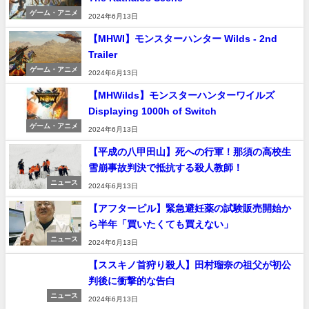
ゲーム・アニメ
2024年6月13日
【MHWI】モンスターハンター Wilds - 2nd
Trailer
ゲーム・アニメ
2024年6月13日
【MHWilds】モンスターハンターワイルズ
Displaying 1000h of Switch
ゲーム・アニメ
2024年6月13日
【平成の八甲田山】死への行軍！那須の高校生
雪崩事故判決で抵抗する殺人教師！
ニュース
2024年6月13日
【アフターピル】緊急避妊薬の試験販売開始か
ら半年「買いたくても買えない」
ニュース
2024年6月13日
【ススキノ首狩り殺人】田村瑠奈の祖父が初公
判後に衝撃的な告白
ニュース
2024年6月13日