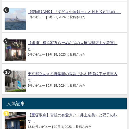
【売国奴NHK】「尖閣は中国領土」とＮＨＫが世界に...
6件のビュー
|
8月 21, 2024 に投稿された
【逮捕】横浜家系らーめん弘の大橋弘輝店主を殺害し
た...
5件のビュー
|
9月 18, 2023 に投稿された
東京都立あきる野学園の教諭である野澤銀平が電車内
で...
5件のビュー
|
2月 15, 2024 に投稿された
人気記事
【宝塚歌劇】宙組の有愛きい（井上奈美）と双子の妹
で...
18.6k件のビュー
|
10月 1, 2023 に投稿された