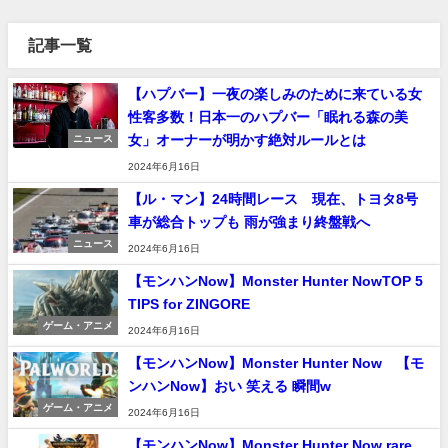
記事一覧
【ハプバー】一夜の楽しみのために来ている女
性客多数！日本一のハプバー「眠れる森の美
女」オーナーが明かす絶対ルールとは
ニュース
2024年6月16日
【ル・マン】24時間レース 現在、トヨタ8号
車が総合トップも 雨が強まり終盤戦へ
ニュース
2024年6月16日
【モンハンNow】Monster Hunter NowTOP 5
TIPS for ZINGORE
ゲーム・アニメ
2024年6月16日
【モンハンNow】Monster Hunter Now 【モ
ンハンNow】おい 笑える 瞬間w
ゲーム・アニメ
2024年6月16日
【モンハンNow】Monster Hunter Now rare