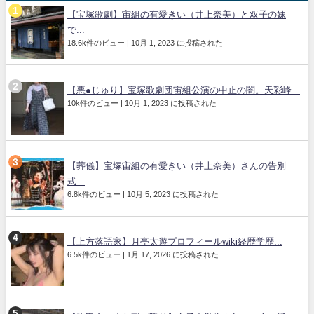
【宝塚歌劇】宙組の有愛きい（井上奈美）と双子の妹
で...
18.6k件のビュー
|
10月 1, 2023 に投稿された
【悪●じゅり】宝塚歌劇団宙組公演の中止の闇。天彩峰...
10k件のビュー
|
10月 1, 2023 に投稿された
【葬儀】宝塚宙組の有愛きい（井上奈美）さんの告別
式...
6.8k件のビュー
|
10月 5, 2023 に投稿された
【上方落語家】月亭太遊プロフィールwiki経歴学歴...
6.5k件のビュー
|
1月 17, 2026 に投稿された