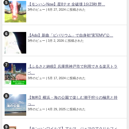
【モンハンNow】星8テオ 全破壊 1分23秒 野...
3件のビュー
|
8月 27, 2024 に投稿された
【Ado】新曲「ビバリウム」で自身初“実写MV”公...
3件のビュー
|
3月 2, 2026 に投稿された
【ふるさと納税】兵庫県神戸市で利用できる楽天トラ
ベ...
3件のビュー
|
5月 17, 2024 に投稿された
【無料】横浜・海の公園で楽しむ潮干狩りの極意と持
っ...
3件のビュー
|
4月 29, 2025 に投稿された
【モンハンワイルズ】アルマ、ジェマのアクリルフィ