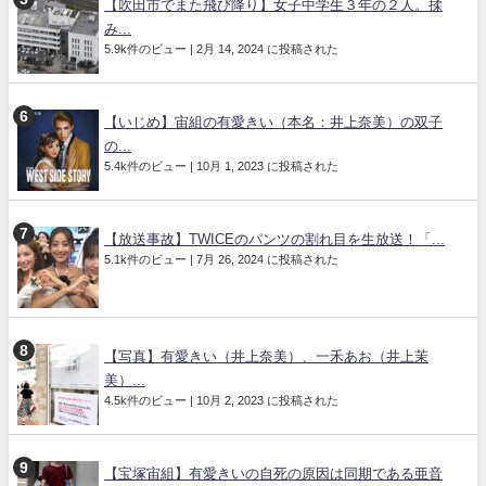
【吹田市でまた飛び降り】女子中学生３年の２人。揉
み...
5.9k件のビュー
|
2月 14, 2024 に投稿された
【いじめ】宙組の有愛きい（本名：井上奈美）の双子
の...
5.4k件のビュー
|
10月 1, 2023 に投稿された
【放送事故】TWICEのパンツの割れ目を生放送！「...
5.1k件のビュー
|
7月 26, 2024 に投稿された
【写真】有愛きい（井上奈美）、一禾あお（井上茉
美）...
4.5k件のビュー
|
10月 2, 2023 に投稿された
【宝塚宙組】有愛きいの自死の原因は同期である亜音