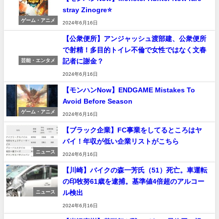
stray Zinogre⭐
ゲーム・アニメ
2024年6月16日
【公衆便所】アンジャッシュ渡部建、公衆便所
で射精！多目的トイレ不倫で女性ではなく文春
記者に謝金？
芸能・エンタメ
2024年6月16日
【モンハンNow】ENDGAME Mistakes To
Avoid Before Season
ゲーム・アニメ
2024年6月16日
【ブラック企業】FC事業をしてるところはヤ
バイ！年収が低い企業リストがこちら
ニュース
2024年6月16日
【川崎】バイクの森一芳氏（51）死亡。車運転
の印牧努61歳を逮捕。基準値4倍超のアルコー
ル検出
ニュース
2024年6月16日