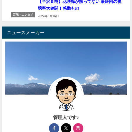
【半沢直樹】花咲舞が黙ってない 最終回の視
聴率大健闘！感動もの
芸能・エンタメ
2024年6月16日
ニュースメーカー
管理人です♪