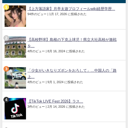
【上方落語家】月亭太遊プロフィールwiki経歴学歴...
94件のビュー
|
1月 17, 2026 に投稿された
【高校野球】島根の下克上球児！県立大社高校が激戦
を...
4件のビュー
|
8月 16, 2024 に投稿された
「少女がいきなりズボンをおろして」…中国人の「路
上...
4件のビュー
|
9月 1, 2024 に投稿された
【TikTok LIVE Fest 2026】ラス...
3件のビュー
|
2月 14, 2026 に投稿された