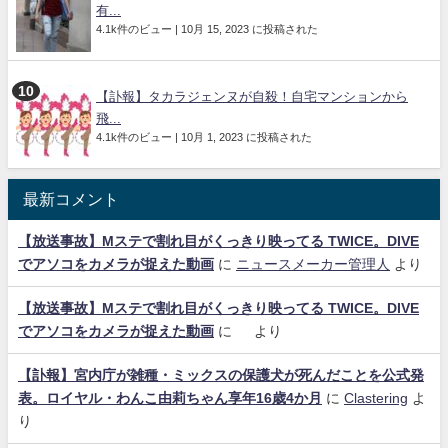
有...
4.1k件のビュー
|
10月 15, 2023 に投稿された
【訃報】タカラジェンヌが自殺！自宅マンションから
飛...
4.1k件のビュー
|
10月 1, 2023 に投稿された
最新コメント
【放送事故】Mステで割れ目がくっきり映ってる TWICE。DIVE
でアソコをカメラが捉えた動画
に
ニュースメーカー管理人
より
【放送事故】Mステで割れ目がくっきり映ってる TWICE。DIVE
でアソコをカメラが捉えた動画
に
より
【訃報】宮内庁が雑種・ミックスの保護犬が死んだことを公式発
表。ロイヤル・わんこ由莉ちゃん享年16歳4か月
に
Clastering
よ
り