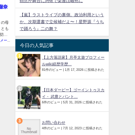
怨念が舞台に憑依で楽屋は騒然に
瑠奈
【嵐】ラストライブの裏側。政治利用という
か、次期選書で立候補だよ〜！星野源『うち
）の母
ことも
で踊ろう』二の舞？
首切断
ニュースメーカー管理人
今日の人気記事
【上方落語家】月亭太遊プロフィー
ルwiki経歴学歴...
81件のビュー
|
1月 17, 2026 に投稿された
【日本ダービー】ゴーイントゥスカ
イ・ 武豊とパント...
6件のビュー
|
5月 31, 2026 に投稿された
お問い合わせ
4件のビュー
|
7月 12, 2023 に投稿された