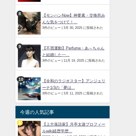
【モンハンNow】神要素・交換所み
んな気をつけて！...
3件のビュー
|
3月 30, 2025 に投稿された
【不買運動】Perfume・あ～ちゃん
と結婚した一...
3件のビュー
|
11月 19, 2025 に投稿された
【令和のラジオスター】アンジェリ
ーナ1/3の「夢は...
3件のビュー
|
3月 11, 2025 に投稿された
今週の人気記事
【上方落語家】月亭太遊プロフィー
ルwiki経歴学歴...