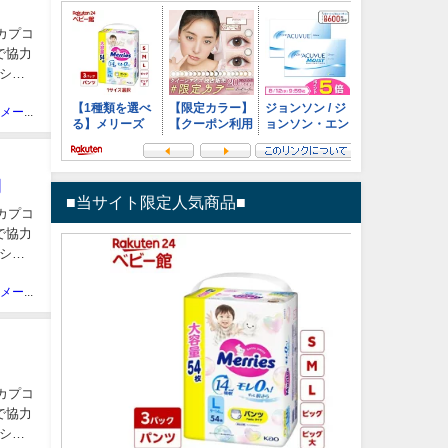
、カプコ
で協力
ショ
ニュースメーカー管理人
開
■当サイト限定人気商品■
、カプコ
で協力
ショ
ニュースメーカー管理人
、カプコ
で協力
ショ