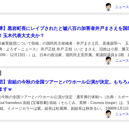
」と言われるゲ...
津】黒岩町長にレイプされたと嘘八百の加害者井戸まさえを国
！玉木代表大丈夫か？
性被害疑惑について投稿」の国民民主候補者・井戸まさえ氏、直接謝罪へ 玉
典：よろず～ニュース） 井戸正枝 井戸 正枝（いど まさえ、旧姓は小形、勝
和40年〉12月13日 - ）は、日本の政治家。国民民主党所属。衆議院議員を1期
務めた。文筆業の際は「井戸...
団】宙組の今秋の全国ツアーとバウホール公演が決定。もちろ
ますｗ
の今秋の全国ツアーとバウホール公演が決定 通常興行体制へ（出典：スポー
ayout frameless 宙組 (宝塚歌劇) 宙組（そらぐみ、英称：Cosmos troupe）は
組。イメージカラーは紫。組長は松風輝、副組長は秋奈るい。 1998年1月1