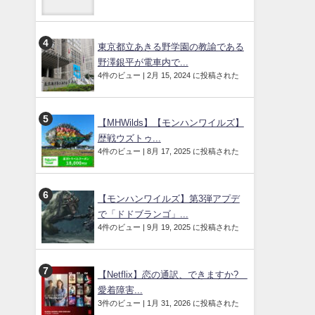
東京都立あきる野学園の教諭である
野澤銀平が電車内で...
4件のビュー
|
2月 15, 2024 に投稿された
【MHWilds】【モンハンワイルズ】
歴戦ウズトゥ...
4件のビュー
|
8月 17, 2025 に投稿された
【モンハンワイルズ】第3弾アプデ
で「ドドブランゴ」...
4件のビュー
|
9月 19, 2025 に投稿された
【Netflix】恋の通訳、できますか?
愛着障害...
3件のビュー
|
1月 31, 2026 に投稿された