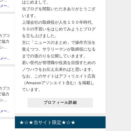
ショ
はじめまして。
ニュースメーカー管理人
当ブログを閲覧いただきありがとうござ
います。
上場会社の取締役が人生１００年時代、
５０の手習いをはじめてみようとブログ
を立ち上げました。
、カプコ
で協力
主に「ニュースのまとめ」で操作方法を
ショ
覚えつつ、サラリーマンが取締役になる
までの道のりを公開していきます。
ニュースメーカー管理人
若い世代が管理職や役員を目指すための
ノウハウをお伝え出来ればと思います。
なお、このサイトはアフィリエイト広告
（Amazonアソシエイト含む）を掲載し
、カプコ
ています。
で協力
ショ
プロフィール詳細
ニュースメーカー管理人
★☆★当サイト限定★☆★