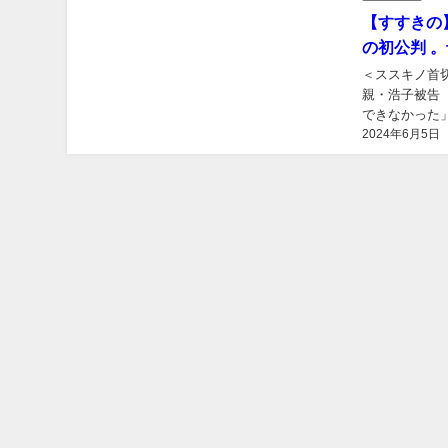
【すすきの
の初公判 
＜ススキノ首
親・浩子被告
できなかった」 
2024年6月5日
事件”で逮捕され