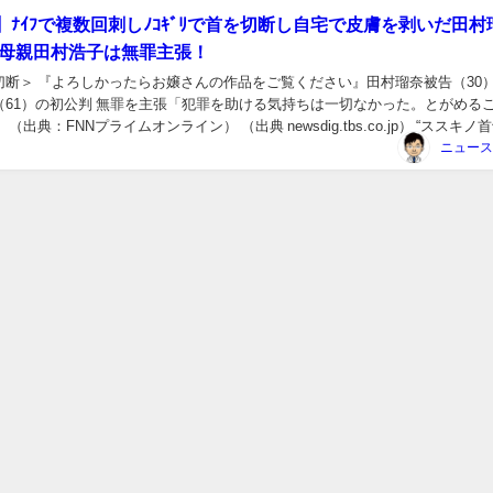
】ﾅｲﾌで複数回刺しﾉｺｷﾞﾘで首を切断し自宅で皮膚を剥いだ田村
。母親田村浩子は無罪主張！
切断＞ 『よろしかったらお嬢さんの作品をご覧ください』田村瑠奈被告（30
（61）の初公判 無罪を主張「犯罪を助ける気持ちは一切なかった。とがめる
（出典：FNNプライムオンライン） （出典 newsdig.tbs.co.jp） “ススキノ
た親子3人...