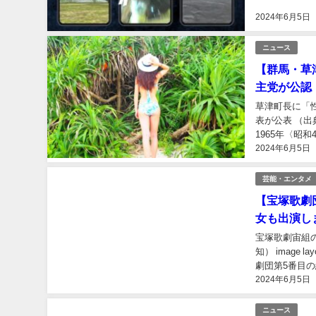
ン」「狩りゲー
2024年6月5日
ニュース
【群馬・草
主党が公認
草津町長に「
表が公表 （出
1965年〈昭
2024年6月5日
議会議員を2期
芸能・エンタメ
【宝塚歌劇
女も出演し
宝塚歌劇宙組
知） image l
劇団第5番目の
2024年6月5日
設。組名...
ニュース