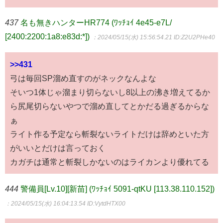
437
名も無きハンターHR774 (ﾜｯﾁｮｲ 4e45-e7L/
[2400:2200:1a8:e83d:*])
：2024/05/15(水) 15:56:54.21
ID:Z2U2PHe40
>>431
弓は毎回SP溜め直すのがネックなんよな
そいつ1体じゃ溜まり切らないし8以上の沸き増えてるか
ら尻尾切らないやつで溜め直してとかだる過ぎるからな
ぁ
ライト作る予定なら斬裂ないライトだけは辞めといた方
がいいとだけは言っておく
カガチは通常と斬裂しかないのはライカンより優れてる
444
警備員[Lv.10][新苗] (ﾜｯﾁｮｲ 5091-qtKU [113.38.110.152])
：2024/05/15(水) 16:04:13.54
ID:VytdHTX00