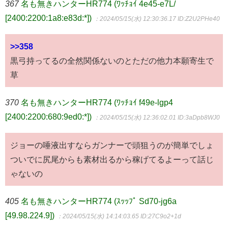
367
名も無きハンターHR774 (ﾜｯﾁｮｲ 4e45-e7L/
[2400:2200:1a8:e83d:*])
：2024/05/15(水) 12:30:36.17
ID:Z2U2PHe40
>>358
黒弓持ってるの全然関係ないのとただの他力本願寄生で
草
370
名も無きハンターHR774 (ﾜｯﾁｮｲ f49e-lgp4
[2400:2200:680:9ed0:*])
：2024/05/15(水) 12:36:02.01
ID:3aDpb8WJ0
ジョーの唾液出すならガンナーで頭狙うのが簡単でしょ
ついでに尻尾からも素材出るから稼げてるよーって話じ
ゃないの
405
名も無きハンターHR774 (ｽｯｯﾌﾟ Sd70-jg6a
[49.98.224.9])
：2024/05/15(水) 14:14:03.65
ID:27C9o2+1d