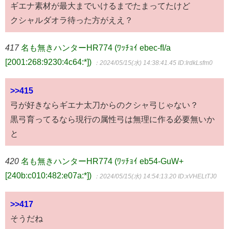
ギエナ素材が最大までいけるまでたまってたけど
クシャルダオラ待った方がええ？
417
名も無きハンターHR774 (ﾜｯﾁｮｲ ebec-fI/a
[2001:268:9230:4c64:*])
：2024/05/15(水) 14:38:41.45
ID:IrdkLsfm0
>>415
弓が好きならギエナ太刀からのクシャ弓じゃない？
黒弓育ってるなら現行の属性弓は無理に作る必要無いか
と
420
名も無きハンターHR774 (ﾜｯﾁｮｲ eb54-GuW+
[240b:c010:482:e07a:*])
：2024/05/15(水) 14:54:13.20
ID:xVHELtTJ0
>>417
そうだね