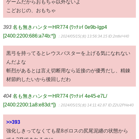
ゲームだからおもちゃ以外ないよ
こどおじの、おもちゃ
393
名も無きハンターHR774 (ﾜｯﾁｮｲ 0e9b-lgp4
[2400:2200:686:a74b:*])
：2024/05/15(水) 13:56:34.15
ID:2ntIv/+H0
黒弓を持ってるとレウスバスターを上げる気になれない
んだよな
斬烈があるとは言え切断用なら近接のが優秀だし、精錬
材節約したいから後回しだわ
404
名も無きハンターHR774 (ﾜｯﾁｮｲ 4e45-e7L/
[2400:2200:1a8:e83d:*])
：2024/05/15(水) 14:11:42.87
ID:Z2U2PHe40
>>393
強化しきってなくても星8ボロスの尻尾泥纏の状態から