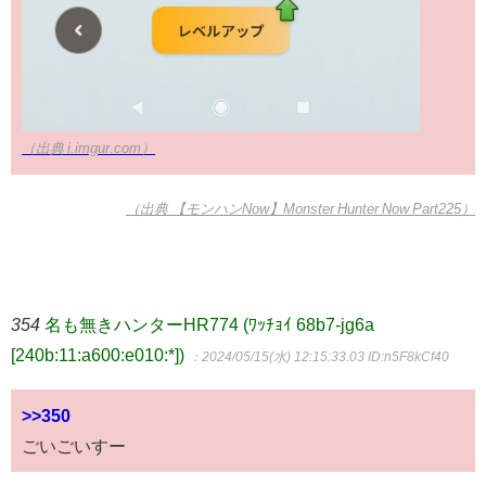
（出典 i.imgur.com）
（出典 【モンハンNow】Monster Hunter Now Part225）
354
名も無きハンターHR774 (ﾜｯﾁｮｲ 68b7-jg6a
[240b:11:a600:e010:*])
：2024/05/15(水) 12:15:33.03
ID:n5F8kCf40
>>350
ごいごいすー