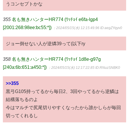
うコンセプトかな
355
名も無きハンターHR774 (ﾜｯﾁｮｲ e6fa-lgp4
[2001:268:98ee:bc55:*])
：2024/05/15(水) 12:15:49.96
ID:aegZYqyv0
ジョー倒せない人が逆燐39って(以下ry
358
名も無きハンターHR774 (ﾜｯﾁｮｲ 1d8e-g97g
[240a:6b:651:a450:*])
：2024/05/15(水) 12:17:22.85
ID:RNuzSNBK0
>>355
黒弓G105持ってるから毎日2、3回やってるから逆鱗は
結構落ちるのよ
今はマルチで尻尾切りやすくなったから誰かしらが毎回
切ってくれるし