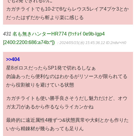
でも2発できれるのに
カガチライトでも10-2で8ならレウス5レイア4プケ3とか
だったはずだから斬より楽に感じる
431
名も無きハンターHR774 (ﾜｯﾁｮｲ 0e9b-lgp4
[2400:2200:686:a74b:*])
：2024/05/15(水) 15:45:36.12
ID:2ntIv/+H0
>>404
星8ボロスだったらSP1発で切れるしなぁ
勿論あったら便利なのはわかるがリソースが限られてる
から役割被りを避けている状態
カガチライトも使い勝手良さそうだし魅力だけど、オウ
ガ太刀があるから作るならライカンかね
最終的に遠近属性4種ずつ&状態異常や大剣とかも作りた
いから精錬材が幾らあっても足りん