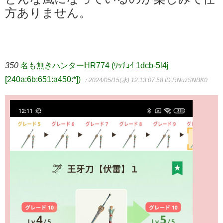
方ありません。
350
名も無きハンターHR774 (ﾜｯﾁｮｲ 1dcb-5l4j
[240a:6b:651:a450:*])
：2024/05/15(水) 12:13:07.58
ID:RNuzSNBK0