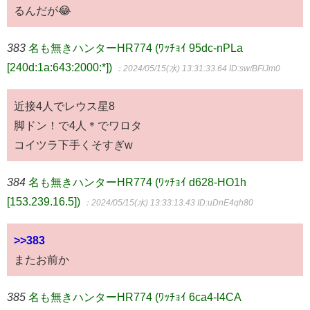
るんだが😂
383
名も無きハンターHR774 (ﾜｯﾁｮｲ 95dc-nPLa
[240d:1a:643:2000:*])
：2024/05/15(水) 13:31:33.64
ID:sw/BFiJm0
近接4人でレウス星8
脚ドン！で4人＊でワロタ
コイツラ下手くそすぎw
384
名も無きハンターHR774 (ﾜｯﾁｮｲ d628-HO1h
[153.239.16.5])
：2024/05/15(水) 13:33:13.43
ID:uDnE4qh80
>>383
またお前か
385
名も無きハンターHR774 (ﾜｯﾁｮｲ 6ca4-l4CA