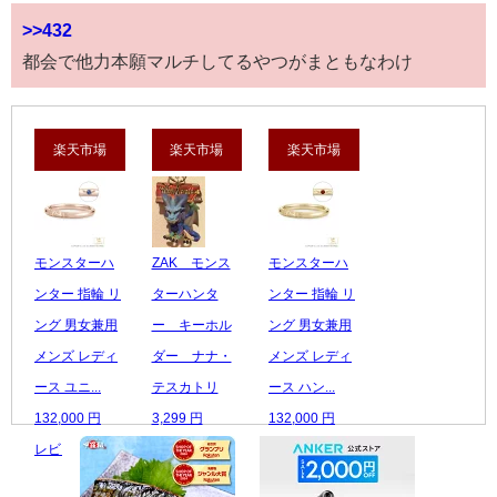
>>432
都会で他力本願マルチしてるやつがまともなわけ
楽天市場
楽天市場
楽天市場
モンスターハ
ZAK モンス
モンスターハ
ンター 指輪 リ
ターハンタ
ンター 指輪 リ
ング 男女兼用
ー キーホル
ング 男女兼用
メンズ レディ
ダー ナナ・
メンズ レディ
ース ユニ...
テスカトリ
ース ハン...
132,000 円
3,299 円
132,000 円
レビュー数：0
レビュー数：0
レビュー数：0