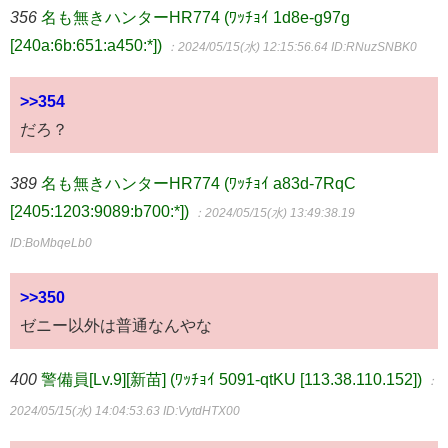
356
名も無きハンターHR774 (ﾜｯﾁｮｲ 1d8e-g97g
[240a:6b:651:a450:*])
：2024/05/15(水) 12:15:56.64
ID:RNuzSNBK0
>>354
だろ？
389
名も無きハンターHR774 (ﾜｯﾁｮｲ a83d-7RqC
[2405:1203:9089:b700:*])
：2024/05/15(水) 13:49:38.19
ID:BoMbqeLb0
>>350
ゼニー以外は普通なんやな
400
警備員[Lv.9][新苗] (ﾜｯﾁｮｲ 5091-qtKU [113.38.110.152])
：
2024/05/15(水) 14:04:53.63
ID:VytdHTX00