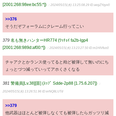
[2001:268:98ee:bc55:*])
：2024/05/15(水) 13:25:08.29
ID:aegZYqyv0
>>376
そうだぞフォーラムにクレーム行ってこい
379
名も無きハンターHR774 (ﾜｯﾁｮｲ fa2b-lgp4
[2001:268:989d:af00:*])
：2024/05/15(水) 13:23:27.50
ID:m1HIVfuo0
チャアクとかランス使ってると殆ど被弾して無いのにち
ょっとづつ減っていってアホくさくなる
381
警備員[Lv.38][苗] (ｽｯﾌﾟ Sdde-2p88 [1.75.6.207])
：
2024/05/15(水) 13:26:51.96
ID:erNQ8LUTd
>>379
他武器はほとんど被弾しなくても被弾したらガッツリ減