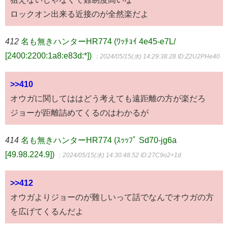
ロックオン出来る近接のが全然楽だよ
412
名も無きハンターHR774 (ﾜｯﾁｮｲ 4e45-e7L/
[2400:2200:1a8:e83d:*])
：2024/05/15(水) 14:29:38.28
ID:Z2U2PHe40
>>410
オウガに関してははどう考えても遠距離の方が楽だろ
ジョーが距離詰めてくるのはわかるが
414
名も無きハンターHR774 (ｽｯｯﾌﾟ Sd70-jg6a
[49.98.224.9])
：2024/05/15(水) 14:30:48.52
ID:27C9o2+1d
>>412
オウガよりジョーのが難しいって話でなんでオウガの方
を広げてくるんだよ