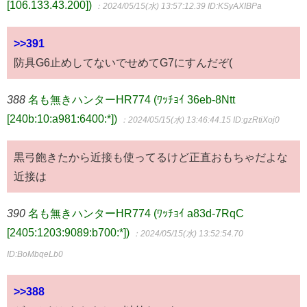
[106.133.43.200])
：2024/05/15(水) 13:57:12.39
ID:KSyAXIBPa
>>391
防具G6止めしてないでせめてG7にすんだぞ(
388
名も無きハンターHR774 (ﾜｯﾁｮｲ 36eb-8Ntt
[240b:10:a981:6400:*])
：2024/05/15(水) 13:46:44.15
ID:gzRtiXoj0
黒弓飽きたから近接も使ってるけど正直おもちゃだよな
近接は
390
名も無きハンターHR774 (ﾜｯﾁｮｲ a83d-7RqC
[2405:1203:9089:b700:*])
：2024/05/15(水) 13:52:54.70
ID:BoMbqeLb0
>>388