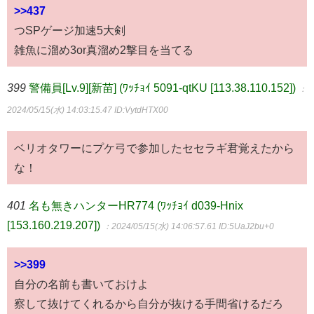
>>437
つSPゲージ加速5大剣
雑魚に溜め3or真溜め2撃目を当てる
399
警備員[Lv.9][新苗] (ﾜｯﾁｮｲ 5091-qtKU [113.38.110.152])
：
2024/05/15(水) 14:03:15.47
ID:VytdHTX00
ベリオタワーにプケ弓で参加したセセラギ君覚えたから
な！
401
名も無きハンターHR774 (ﾜｯﾁｮｲ d039-Hnix
[153.160.219.207])
：2024/05/15(水) 14:06:57.61
ID:5UaJ2bu+0
>>399
自分の名前も書いておけよ
察して抜けてくれるから自分が抜ける手間省けるだろ