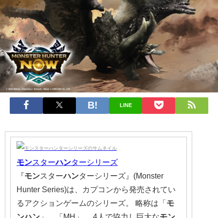
LINE
モン
スター
ハン
ターシリーズ
『
モン
スター
ハン
ターシリーズ』(Monster
Hunter Series)は、カプコンから発売されてい
るアクションゲームのシリーズ。 略称は「
モ
ンハン
」、「MH」。 4人で協力し巨大な
モン