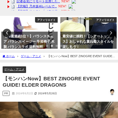
アフィリエイト
アフィリエイト
最安値に挑戦！【シアートップ
【ベビーカー】エアラブ4 扇風機
ス】おしゃれな重ね着スタイルを
夏 保冷剤 冷感 保冷 チャイルドシ
楽しもう！
ート 出産祝い
2024年4月16日
2024年4月9日
ホーム
ゲーム・アニメ
【モンハンNow】BEST ZINOGRE EVENT GUIDE!
ELDER DRAGONS
ゲーム・アニメ
【モンハンNow】BEST ZINOGRE EVENT
GUIDE! ELDER DRAGONS
PR
2024年6月2日
2024年5月26日