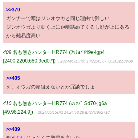
>>370
ガンナーで頭はジンオウガと同じ理由で難しい
ジンオウガより動く上に距離詰めてくるし顔が上にある
から難易度高い
409
名も無きハンターHR774 (ﾜｯﾁｮｲ f49e-lgp4
[2400:2200:680:9ed0:*])
：2024/05/15(水) 14:22:45.67
ID:3aDpb8WJ0
>>405
え、オウガの頭狙えないとか冗談でしょ
410
名も無きハンターHR774 (ｽｯｯﾌﾟ Sd70-jg6a
[49.98.224.9])
：2024/05/15(水) 14:24:58.28
ID:27C9o2+1d
>>409
狙えないじゃなくて難易度高いな