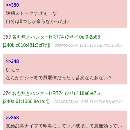
>>350
逆鱗ストックすげぇーなー
自分は8つしか余らなかったわ
353
名も無きハンターHR774 (ﾜｯﾁｮｲ 0ef9-2p88
[240b:c010:481:3cf7:*])
：2024/05/15(水) 12:14:19.94
ID:/PQd3yUC0
>>348
ひえっ
なんかクシャ毒で風弱体だったり昔変なん多ない？
374
名も無きハンターHR774 (ﾜｯﾁｮｲ 18a8-e7L/
[240a:61:1066:8e1e:*])
：2024/05/15(水) 12:44:03.60
ID:RSAyqV040
>>353
支給品毒ナイフで即毒にしてツノ破壊して風無効ってい