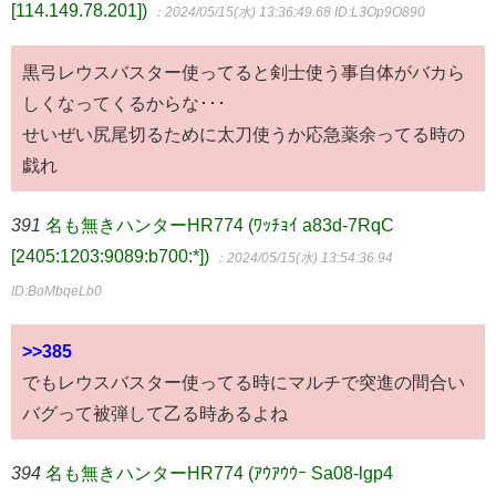
[114.149.78.201])
：2024/05/15(水) 13:36:49.68
ID:L3Op9O890
黒弓レウスバスター使ってると剣士使う事自体がバカら
しくなってくるからな･･･
せいぜい尻尾切るために太刀使うか応急薬余ってる時の
戯れ
391
名も無きハンターHR774 (ﾜｯﾁｮｲ a83d-7RqC
[2405:1203:9089:b700:*])
：2024/05/15(水) 13:54:36.94
ID:BoMbqeLb0
>>385
でもレウスバスター使ってる時にマルチで突進の間合い
バグって被弾して乙る時あるよね
394
名も無きハンターHR774 (ｱｳｱｳｳｰ Sa08-lgp4