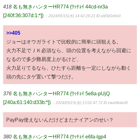
418
名も無きハンターHR774 (ﾜｯﾁｮｲ 44cd-nr3a
[240f:36:307d:1:*])
：2024/05/15(水) 14:42:29.21
ID:uM3jGx6o0
>>405
ジョーはオウガライトで比較的に簡単に頭狙える。
火力不足でＪＫ必須なら、頭の位置を考えながら回避に
なるので多少難易度上がるけど、
火力足りてるなら、ひたすら距離を一定にしながら動く
頭の先にタゲ置いて撃つだけ。
376
名も無きハンターHR774 (ﾜｯﾁｮｲ 5e8a-pUjQ
[240a:61:140:d33b:*])
：2024/05/15(水) 13:02:47.72
ID:cwaWubct0
PayPay使えないんだけどまたナイアンのせい？
380
名も無きハンターHR774 (ﾜｯﾁｮｲ e6fa-lgp4