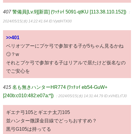
407
警備員[Lv.9][新苗] (ﾜｯﾁｮｲ 5091-qtKU [113.38.110.152])
：
2024/05/15(水) 14:22:41.64
ID:VytdHTX00
>>401
ベリオツアーにプケ弓で参加する子が5ちゃん見るかね
🙄？w
それとプケ弓で参加する子はリアルで居たけど仮名なの
でご安心を
415
名も無きハンターHR774 (ﾜｯﾁｮｲ eb54-GuW+
[240b:c010:482:e07a:*])
：2024/05/15(水) 14:31:44.79
ID:xVHELtTJ0
ギエナ弓105とギエナ太刀105
並ハンター微課金目線でどっちおすすめ？
黒弓G105は持ってる