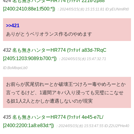
424
名も無きハンターHR774 (ﾜｯﾁｮｲ 2216-2p88
[2400:2410:88e1:f500:*])
：2024/05/15(水) 15:15:11.81
ID:yEUNmIRt0
>>421
ありがとうベリオランス作るのやめます
432
名も無きハンターHR774 (ﾜｯﾁｮｲ a83d-7RqC
[2405:1203:9089:b700:*])
：2024/05/15(水) 15:47:32.71
ID:BoMbqeLb0
お前らが尻尾切れーとか破壊王つけろー毒やめろーとか
言ってるけど、1週間アキバ入り浸っても完璧にこなせ
る奴1人2人とかしか遭遇しないのが現実
435
名も無きハンターHR774 (ﾜｯﾁｮｲ 4e45-e7L/
[2400:2200:1a8:e83d:*])
：2024/05/15(水) 15:53:47.55
ID:Z2U2PHe40