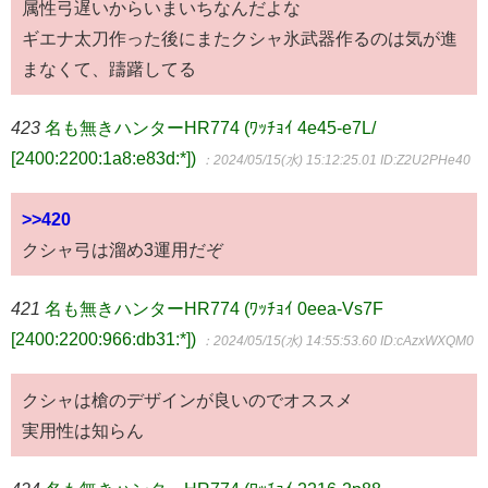
属性弓遅いからいまいちなんだよな
ギエナ太刀作った後にまたクシャ氷武器作るのは気が進
まなくて、躊躇してる
423
名も無きハンターHR774 (ﾜｯﾁｮｲ 4e45-e7L/
[2400:2200:1a8:e83d:*])
：2024/05/15(水) 15:12:25.01
ID:Z2U2PHe40
>>420
クシャ弓は溜め3運用だぞ
421
名も無きハンターHR774 (ﾜｯﾁｮｲ 0eea-Vs7F
[2400:2200:966:db31:*])
：2024/05/15(水) 14:55:53.60
ID:cAzxWXQM0
クシャは槍のデザインが良いのでオススメ
実用性は知らん