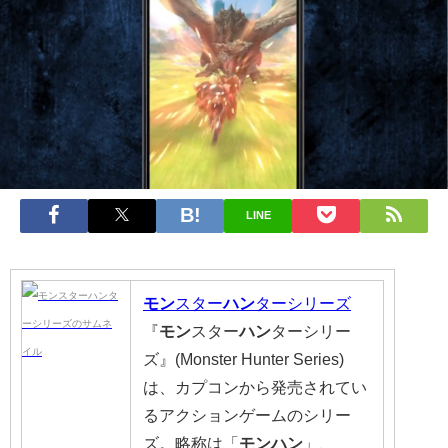
LINE
モン
スター
ハン
ターシリーズ
『
モン
スター
ハン
ターシリー
ズ』(Monster Hunter Series)
は、カプコンから発売されてい
るアクションゲームのシリー
ズ。略称は「
モンハン
」、