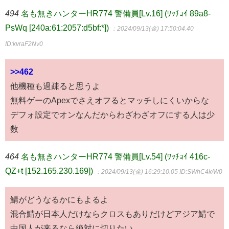
494
名も無きハンターHR774 警備員[Lv.16] (ﾜｯﾁｮｲ 89a8-
PsWq [240a:61:2057:d5bf:*])
：2024/09/13(金) 17:50:04.40
ID:kvraF2Nv0
>>462
他機種も過疎ると思うよ
無料ゲーのApexでさえオフるとマッチしにくいからな
デフォ設定でオンなんだからわざわざオフにする人は少
数
464
名も無きハンターHR774 警備員[Lv.54] (ﾜｯﾁｮｲ 416c-
QZ+t [152.165.230.169])
：2024/09/13(金) 16:29:10.05
ID:SWhC4k/W0
鯖がどうなるかにもよるよ
混合鯖が日本人だけならクロスもありだけどアジア鯖で
中国人が来るなら絶対に切りたい