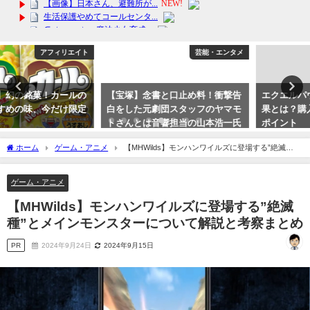
芸能・エンタメ
アフィリエイト
【宝塚】念書と口止め料！衝撃告
エクエルパウチサプリメントの効
白をした元劇団スタッフのヤマモ
果とは？購入前に知っておきたい
トさんとは音響担当の山本浩一氏
ポイント
か？
2024年3月22日
ホーム
ゲーム・アニメ
【MHWilds】モンハンワイルズに登場する”絶滅
2023年10月15日
種”とメインモンスターについて解説と考察まとめ
ゲーム・アニメ
【MHWilds】モンハンワイルズに登場する”絶滅
種”とメインモンスターについて解説と考察まとめ
PR
2024年9月24日
2024年9月15日