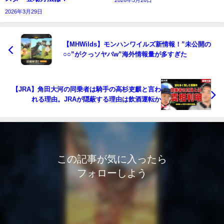
2026年3月29日
【MHWilds】モンハンワイルズ新情報！”未公開の
○○”がクっソヤバw”海外情報量が多すぎた
【JRA】角田大河の同乗者は騎手の高杉吏麒と言わ
れる理由。JRAが隠蔽する理由は飲酒運転か
この記事が気に入ったら
フォローしよう