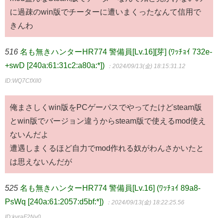
に過疎のwin版でチーターに遭いまくったなんて信用で
きんわ
516
名も無きハンターHR774 警備員[Lv.16][芽] (ﾜｯﾁｮｲ 732e-
+swD [240a:61:31c2:a80a:*])
：2024/09/13(金) 18:15:31.12
ID:WQ7CfXll0
俺まさしくwin版をPCゲーパスでやってたけどsteam版
とwin版でバージョン違うからsteam版で使えるmod使え
ないんだよ
遭遇しまくるほど自力でmod作れる奴がわんさかいたと
は思えないんだが
525
名も無きハンターHR774 警備員[Lv.16] (ﾜｯﾁｮｲ 89a8-
PsWq [240a:61:2057:d5bf:*])
：2024/09/13(金) 18:22:25.56
ID:kvraF2Nv0