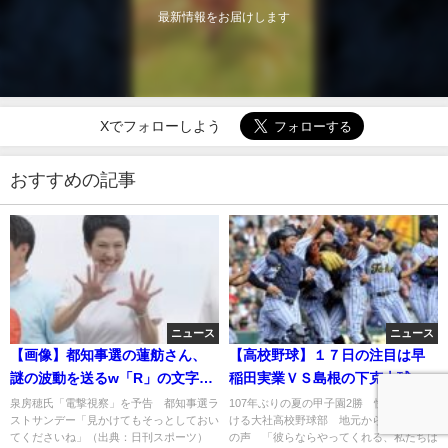
最新情報をお届けします
Xでフォローしよう
おすすめの記事
ニュース
ニュース
【画像】都知事選の蓮舫さん、
【高校野球】１７日の注目は早
謎の波動を送るw「R」の文字の
稲田実業ＶＳ島根の下克上球
意味は？
児！大社高校に注目！智弁は楽
泉房穂氏「電撃視察」を予告 都知事選ラ
107年ぶりの夏の甲子園2勝 快進撃を続
ストサンデー「見かけてもそっとしておい
ける大社高校野球部 地元から喜びや応援
勝
てくださいね」（出典：日刊スポーツ）
の声 「彼らならやってくれる、私たちは