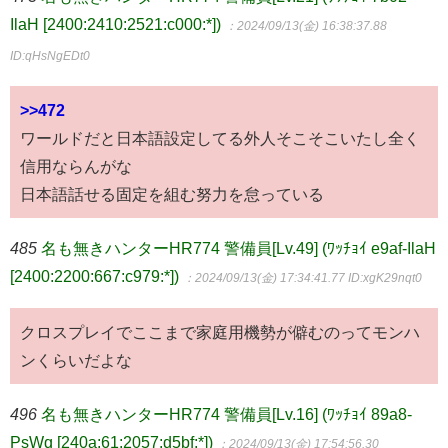
IlaH [2400:2410:2521:c000:*])
：2024/09/13(金) 16:38:37.88
ID:qHsNgEDt0
>>472
ワールドだと日本語設定してる外人そこそこいたし全く
信用ならんがな
日本語話せる固定を組む努力を怠っている
485
名も無きハンターHR774 警備員[Lv.49] (ﾜｯﾁｮｲ e9af-IlaH
[2400:2200:667:c979:*])
：2024/09/13(金) 17:34:41.77
ID:xgK29nqt0
クロスプレイでここまで家庭用機勢が僻むのってモンハ
ンくらいだよな
496
名も無きハンターHR774 警備員[Lv.16] (ﾜｯﾁｮｲ 89a8-
PsWq [240a:61:2057:d5bf:*])
：2024/09/13(金) 17:54:56.30