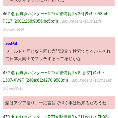
467
名も無きハンターHR774 警備員[Lv.36] (ﾜｯﾁｮｲ 53a4-
PJ17 [2001:268:9056:bc5b:*])
：2024/09/13(金) 16:32:11.78
ID:poLHh3GJ0
>>464
ワールドと同じなら同じ言語設定で検索できるからそれ
で日本人同士でマッチするって感じかな
472
名も無きハンターHR774 警備員[Lv.8][新芽] (ﾜｯﾁｮｲ
1307-XV9P [240a:61:4270:9583:*])
：2024/09/13(金) 16:37:24.95
ID:5vnaV8a10
鯖はアジア括り、一応言語で弾く事は出来るだろうね
473
名も無きハンターHR774 警備員[Lv.21] (ﾜｯﾁｮｲ 7b02-