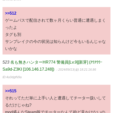
>>512
ゲームパスで配信されて数ヶ月くらい普通に遭遇しまく
ったよ
タグも別
サンブレイクの今の状況は知らんけど今もいるんじゃな
いかな
523
名も無きハンターHR774 警備員[Lv.9][新芽] (ｱｳｱｳｳｰ
Sa9d-Z3KI [106.146.17.248])
：2024/09/13(金) 18:21:16.86
ID:4u0dgtN9a
>>515
それってただ単に上手い人と遭遇してチーター扱いして
るだけじゃね?
mod盛んなSteam版でチーターなんて殆ど見かけないの