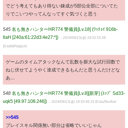
でどう考えてもあり得ない錬成が5部位全部についてた
りでこいつやってんなってすぐ気づくと思う
545
名も無きハンターHR774 警備員[Lv.18] (ﾜｯﾁｮｲ 916b-
IlaH [240a:61:22d3:4e27:*])
：2024/09/13(金) 18:52:55.58
ID:k8WPddpU0
ゲームのタイムアタックなんて乱数を膨大な試行回数で
ねじ伏せてようやく達成できるもんだと思うんだけどな
あ…
548
名も無きハンターHR774 警備員[Lv.8][新芽] (ｽｯﾌﾟ Sd33-
uqk5 [49.97.108.246])
：2024/09/13(金) 18:55:46.33
ID:kaZ9ur8xd
>>545
プレイスキル関係無い部分は省略でいいじゃん