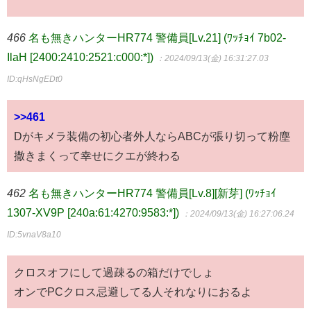
466
名も無きハンターHR774 警備員[Lv.21] (ﾜｯﾁｮｲ 7b02-
IlaH [2400:2410:2521:c000:*])
：2024/09/13(金) 16:31:27.03
ID:qHsNgEDt0
>>461
Dがキメラ装備の初心者外人ならABCが張り切って粉塵
撒きまくって幸せにクエが終わる
462
名も無きハンターHR774 警備員[Lv.8][新芽] (ﾜｯﾁｮｲ
1307-XV9P [240a:61:4270:9583:*])
：2024/09/13(金) 16:27:06.24
ID:5vnaV8a10
クロスオフにして過疎るの箱だけでしょ
オンでPCクロス忌避してる人それなりにおるよ