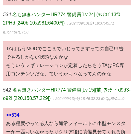
534
名も無きハンターHR774 警備員[Lv.24] (ﾜｯﾁｮｲ 13f0-
2PHd [240b:10:a981:6400:*])
：2024/09/13(金) 18:37:45.71
ID:ohP9REYC0
TAはもうMODでここまでいじってますっての自己申告
でやるしかない状態なんかな
そういうレギュレーションが定着したらもうTAはPC専
用コンテンツだな、ていうかもうなってんのかな
542
名も無きハンターHR774 警備員[Lv.15][苗] (ﾜｯﾁｮｲ d9d3-
o92I [220.158.57.229])
：2024/09/13(金) 18:46:32.23
ID:QqRWhlLI0
>>534
ある程度やってる人なら通常フィールドに小型モンスタ
ーが一匹もいなかったりクリア後に装備見せてくれる所