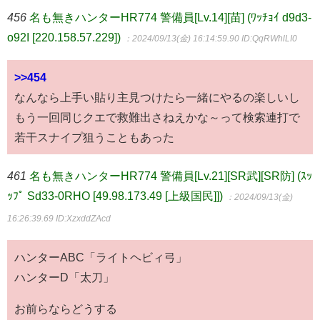
456
名も無きハンターHR774 警備員[Lv.14][苗] (ﾜｯﾁｮｲ d9d3-
o92I [220.158.57.229])
：2024/09/13(金) 16:14:59.90
ID:QqRWhlLI0
>>454
なんなら上手い貼り主見つけたら一緒にやるの楽しいし
もう一回同じクエで救難出さねえかな～って検索連打で
若干スナイプ狙うこともあった
461
名も無きハンターHR774 警備員[Lv.21][SR武][SR防] (ｽｯ
ｯﾌﾟ Sd33-0RHO [49.98.173.49 [上級国民]])
：2024/09/13(金)
16:26:39.69
ID:XzxddZAcd
ハンターABC「ライトヘビィ弓」
ハンターD「太刀」
お前らならどうする