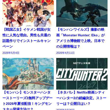
【戦国乙女】イケメン戦国が女
【モンハンワイルズ】撮影の映
性に人気な理由。男性も共通の
画「Monster Hunter: Eko」が
話題作りでインストールキャン
アメリカ博物館で上映。日本で
ペーン
の公開情報は？
2026年5月4日
2026年4月11日
【モンハン】モンスターハンタ
【ネタバレ】Netflix映画シティ
ーストーリーズ3無料アップデー
ーハンター2の続編決定。ストー
ト2026年夏頃配信！キングモン
リーは？公開日はい？
スター登場方法は？
2026年3月26日