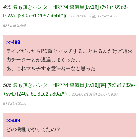
499
名も無きハンターHR774 警備員[Lv.16] (ﾜｯﾁｮｲ 89a8-
PsWq [240a:61:2057:d5bf:*])
：2024/09/13(金) 17:57:54.97
ID:kvraF2Nv0
>>498
ライズだったらPC版とマッチすることあるんだけど超火
力チーターとか遭遇しまくったよ
あ、これマルチする意味ねーなと思った
506
名も無きハンターHR774 警備員[Lv.16][芽] (ﾜｯﾁｮｲ 732e-
+swD [240a:61:31c2:a80a:*])
：2024/09/13(金) 18:07:19.87
ID:WQ7CfXll0
>>499
どの機種でやってたの？