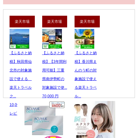
楽天市場
楽天市場
楽天市場
【ふるさと納
【ふるさと納
【ふるさと納
税】秋田県仙
税】【3年間利
税】香川県ま
北市の対象施
用可能】三重
んのう町の対
設で使える
県南伊勢町の
象施設で使え
楽天トラベル
対象施設で使...
る楽天トラベ
ク...
70,000 円
ル...
10,000 円
レビュー数：0
100,000 円
レビュー数：0
レビュー数：0