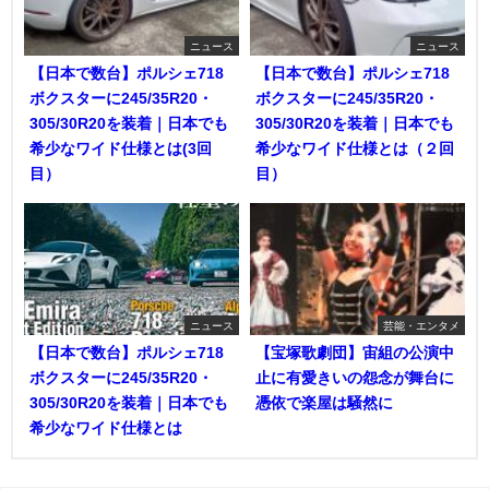
ニュース
ニュース
【日本で数台】ポルシェ718
【日本で数台】ポルシェ718
ボクスターに245/35R20・
ボクスターに245/35R20・
305/30R20を装着｜日本でも
305/30R20を装着｜日本でも
希少なワイド仕様とは(3回
希少なワイド仕様とは（２回
目）
目）
ニュース
芸能・エンタメ
【日本で数台】ポルシェ718
【宝塚歌劇団】宙組の公演中
ボクスターに245/35R20・
止に有愛きいの怨念が舞台に
305/30R20を装着｜日本でも
憑依で楽屋は騒然に
希少なワイド仕様とは