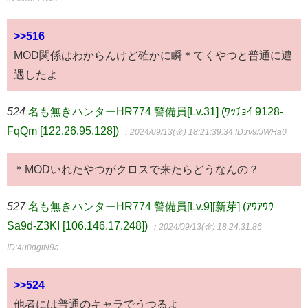
>>516
MOD関係はわからんけど確かに瞬＊てくやつと普通に遭
遇したよ
524
名も無きハンターHR774 警備員[Lv.31] (ﾜｯﾁｮｲ 9128-
FqQm [122.26.95.128])
：2024/09/13(金) 18:21:39.34
ID:rv9/JWHa0
＊MODいれたやつがクロスで来たらどうなんの？
527
名も無きハンターHR774 警備員[Lv.9][新芽] (ｱｳｱｳｳｰ
Sa9d-Z3KI [106.146.17.248])
：2024/09/13(金) 18:24:31.86
ID:4u0dgtN9a
>>524
他者には普通のキャラでうつるよ