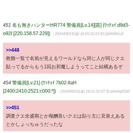
451
名も無きハンターHR774 警備員[Lv.14][苗] (ﾜｯﾁｮｲ d9d3-
o92I [220.158.57.229])
：2024/09/13(金) 16:05:32.03
ID:QqRWhlLI0
>>448
救難一覧で名前が見えるワールドなら同じ人が同じクエ
貼ってるからもう1回お邪魔しようってこと結構あるぞ
454
警備員[Lv.21] (ﾜｯﾁｮｲ 7b02-IlaH
[2400:2410:2521:c000:*])
：2024/09/13(金) 16:11:52.07
ID:qHsNgEDt0
>>451
調査クエ全盛期とか報酬良いクエは貼り主に見覚えある
とかしょっちゅうだったな