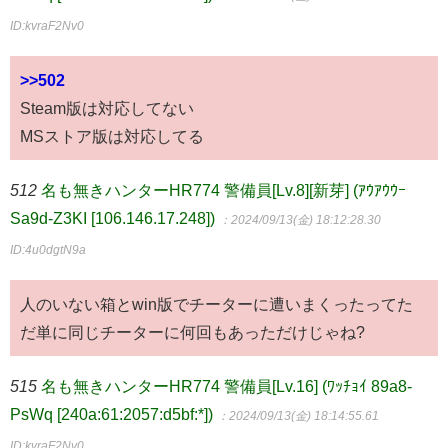
ID:kvraF2Nv0
>>502
Steam版は対応してない
MSストア版は対応してる
512
名も無きハンターHR774 警備員[Lv.8][新芽] (ｱｳｱｳｳｰ
Sa9d-Z3KI [106.146.17.248])
：2024/09/13(金) 18:12:28.30
ID:4u0dgtN9a
人のいない箱とwin版でチーターに遭いまくったってた
だ単に同じチーターに何回もあっただけじゃね?
515
名も無きハンターHR774 警備員[Lv.16] (ﾜｯﾁｮｲ 89a8-
PsWq [240a:61:2057:d5bf:*])
：2024/09/13(金) 18:14:55.61
ID:kvraF2Nv0