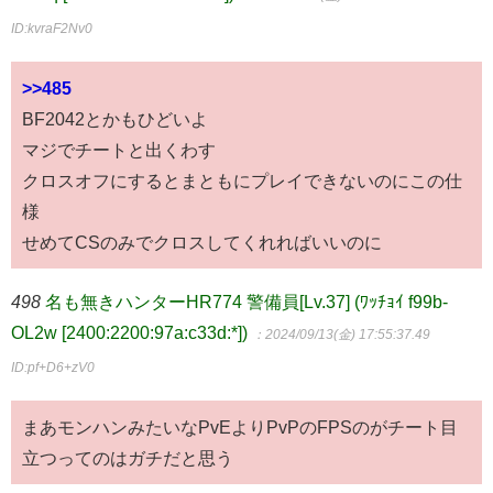
ID:kvraF2Nv0
>>485
BF2042とかもひどいよ
マジでチートと出くわす
クロスオフにするとまともにプレイできないのにこの仕
様
せめてCSのみでクロスしてくれればいいのに
498
名も無きハンターHR774 警備員[Lv.37] (ﾜｯﾁｮｲ f99b-
OL2w [2400:2200:97a:c33d:*])
：2024/09/13(金) 17:55:37.49
ID:pf+D6+zV0
まあモンハンみたいなPvEよりPvPのFPSのがチート目
立つってのはガチだと思う