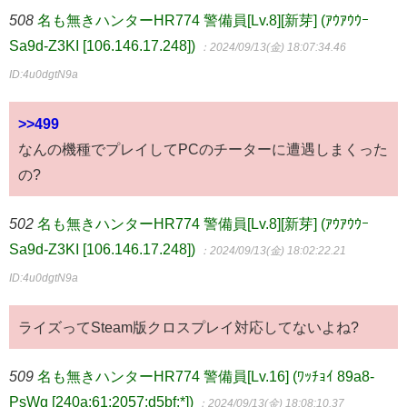
508
名も無きハンターHR774 警備員[Lv.8][新芽] (ｱｳｱｳｳｰ
Sa9d-Z3KI [106.146.17.248])
：2024/09/13(金) 18:07:34.46
ID:4u0dgtN9a
>>499
なんの機種でプレイしてPCのチーターに遭遇しまくった
の?
502
名も無きハンターHR774 警備員[Lv.8][新芽] (ｱｳｱｳｳｰ
Sa9d-Z3KI [106.146.17.248])
：2024/09/13(金) 18:02:22.21
ID:4u0dgtN9a
ライズってSteam版クロスプレイ対応してないよね?
509
名も無きハンターHR774 警備員[Lv.16] (ﾜｯﾁｮｲ 89a8-
PsWq [240a:61:2057:d5bf:*])
：2024/09/13(金) 18:08:10.37