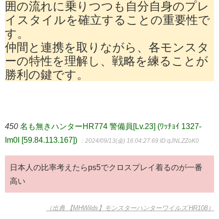
囲の流れに乗りつつも自分自身のプレ
イスタイルを確立することの重要性で
す。
仲間と連携を取りながら、各モンスタ
ーの特性を理解し、戦略を練ることが
勝利の鍵です。
450
名も無きハンターHR774 警備員[Lv.23] (ﾜｯﾁｮｲ 1327-
Im0I [59.84.113.167])
：2024/09/13(金) 16:04:27.69
ID:qJNLZZoK0
日本人の比率考えたらps5でクロスプレイ着るのが一番
高い
（出典 【MHWilds】モンスターハンターワイルズ HR108）