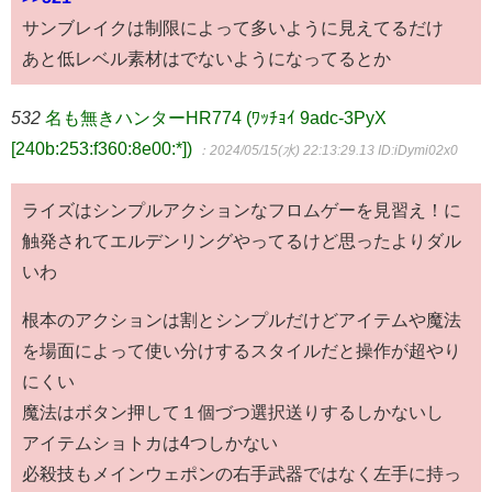
サンブレイクは制限によって多いように見えてるだけ
あと低レベル素材はでないようになってるとか
532
名も無きハンターHR774 (ﾜｯﾁｮｲ 9adc-3PyX
[240b:253:f360:8e00:*])
：2024/05/15(水) 22:13:29.13
ID:iDymi02x0
ライズはシンプルアクションなフロムゲーを見習え！に
触発されてエルデンリングやってるけど思ったよりダル
いわ
根本のアクションは割とシンプルだけどアイテムや魔法
を場面によって使い分けするスタイルだと操作が超やり
にくい
魔法はボタン押して１個づつ選択送りするしかないし
アイテムショトカは4つしかない
必殺技もメインウェポンの右手武器ではなく左手に持っ