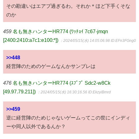
その勘違いはエアプ過ぎるわ。それか＊ほど下手くそな
のか
459
名も無きハンターHR774 (ﾜｯﾁｮｲ 7c67-jmqn
[2400:2410:a7c1:e100:*])
：2024/05/15(水) 14:05:06.98
ID:EFn3FGng0
>>448
経営陣のためのゲームなんかサンブレは
476
名も無きハンターHR774 (ｽﾌﾟﾌﾟ Sdc2-w8Ck
[49.97.79.211])
：2024/05/15(水) 16:30:16.56
ID:EkzyiBmrd
>>459
逆に経営陣のためじゃないゲームってこの世にインディ
ーや同人以外であるんか？