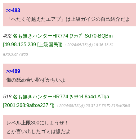
>>483
「へたくそ越えたエアプ」は上級ガイジの自己紹介だよ
492
名も無きハンターHR774 (ｽｯｯﾌﾟ Sd70-BQBm
[49.98.135.239 [上級国民]])
：2024/05/15(水) 18:36:16.61
ID:816qn7wqd
>>489
傷の舐め合い恥ずかちいよ
518
名も無きハンターHR774 (ﾜｯﾁｮｲ 8a4d-ATqa
[2001:268:9afb:e237:*])
：2024/05/15(水) 20:31:37.76
ID:51SvKSlk0
レベル上限300にしようぜ！
とか言い出したゴミは誰だよ