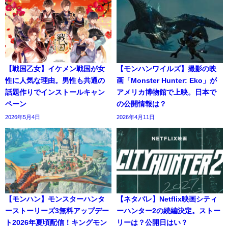
【戦国乙女】イケメン戦国が女
【モンハンワイルズ】撮影の映
性に人気な理由。男性も共通の
画「Monster Hunter: Eko」が
話題作りでインストールキャン
アメリカ博物館で上映。日本で
ペーン
の公開情報は？
2026年5月4日
2026年4月11日
【モンハン】モンスターハンタ
【ネタバレ】Netflix映画シティ
ーストーリーズ3無料アップデー
ーハンター2の続編決定。ストー
ト2026年夏頃配信！キングモン
リーは？公開日はい？