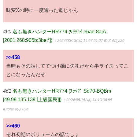
味変Xの時に一度通った道じゃん
460
名も無きハンターHR774 (ﾜｯﾁｮｲ e6ae-8ajA
[2001:268:905b:3be:*])
：2024/05/15(水) 14:07:51.27
ID:ZnN/jyi20
>>458
当時もその話しててつけ麺に失礼だから半ライスってこ
とになったんだぞ
461
名も無きハンターHR774 (ｽｯｯﾌﾟ Sd70-BQBm
[49.98.135.139 [上級国民]])
：2024/05/15(水) 14:13:36.95
ID:pKrHgQYDd
>>460
それ初期のボリュームの話でしょ