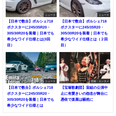
ニュース
ニュース
【日本で数台】ポルシェ718
【日本で数台】ポルシェ718
ボクスターに245/35R20・
ボクスターに245/35R20・
305/30R20を装着｜日本でも
305/30R20を装着｜日本でも
希少なワイド仕様とは(3回
希少なワイド仕様とは（２回
目）
目）
ニュース
芸能・エンタメ
【日本で数台】ポルシェ718
【宝塚歌劇団】宙組の公演中
ボクスターに245/35R20・
止に有愛きいの怨念が舞台に
305/30R20を装着｜日本でも
憑依で楽屋は騒然に
希少なワイド仕様とは