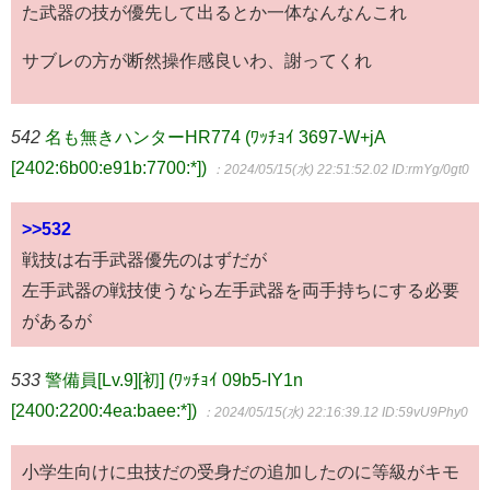
た武器の技が優先して出るとか一体なんなんこれ
サブレの方が断然操作感良いわ、謝ってくれ
542
名も無きハンターHR774 (ﾜｯﾁｮｲ 3697-W+jA
[2402:6b00:e91b:7700:*])
：2024/05/15(水) 22:51:52.02
ID:rmYg/0gt0
>>532
戦技は右手武器優先のはずだが
左手武器の戦技使うなら左手武器を両手持ちにする必要
があるが
533
警備員[Lv.9][初] (ﾜｯﾁｮｲ 09b5-IY1n
[2400:2200:4ea:baee:*])
：2024/05/15(水) 22:16:39.12
ID:59vU9Phy0
小学生向けに虫技だの受身だの追加したのに等級がキモ