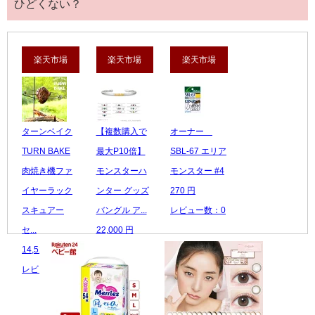
ひどくない？
楽天市場
楽天市場
楽天市場
ターンベイク
【複数購入で
オーナー
TURN BAKE
最大P10倍】
SBL-67 エリア
肉焼き機ファ
モンスターハ
モンスター #4
イヤーラック
ンター グッズ
270 円
スキュアー
バングル ア...
レビュー数：0
セ...
22,000 円
14,520 円
レビュー数：0
レビュー数：5