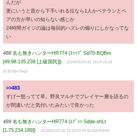
んだが
更にいうと昔から下手いれる位なら1人かベテランとペ
アの方が早いの知らない感じか
24時間ガイジの論は毎回的ハズレの煽りにしかなってな
い
488
名も無きハンターHR774 (ｽｯｯﾌﾟ Sd70-BQBm
[49.98.135.239 [上級国民]])
：2024/05/15(水) 18:29:16.24
ID:816qn7wqd
>>483
すげー怒ってて草。野良マルチでプレイヤー層を語るの
が間違いだと気付いたみたいで良かった
489
名も無きハンターHR774 (ｽﾌﾟｯｯ Sdde-shLt
[1.75.234.189])
：2024/05/15(水) 18:29:55.85
ID:Di65PjkAd