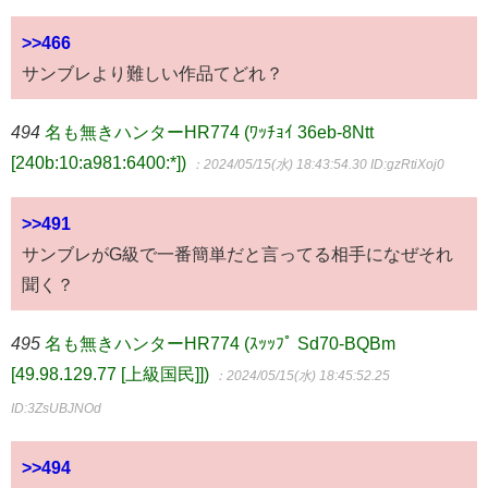
>>466
サンブレより難しい作品てどれ？
494
名も無きハンターHR774 (ﾜｯﾁｮｲ 36eb-8Ntt
[240b:10:a981:6400:*])
：2024/05/15(水) 18:43:54.30
ID:gzRtiXoj0
>>491
サンブレがG級で一番簡単だと言ってる相手になぜそれ
聞く？
495
名も無きハンターHR774 (ｽｯｯﾌﾟ Sd70-BQBm
[49.98.129.77 [上級国民]])
：2024/05/15(水) 18:45:52.25
ID:3ZsUBJNOd
>>494