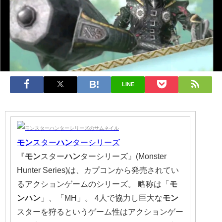
LINE
モン
スター
ハン
ターシリーズ
『
モン
スター
ハン
ターシリーズ』(Monster
Hunter Series)は、カプコンから発売されてい
るアクションゲームのシリーズ。 略称は「
モ
ンハン
」、「MH」。 4人で協力し巨大な
モン
スターを狩るというゲーム性はアクションゲー