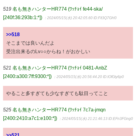
519
名も無きハンターHR774 (ﾜｯﾁｮｲ fe44-ska/
[240f:36:293b:1:*])
：2024/05/15(水) 20:42:05.60
ID:F/t3Q7GH0
>>518
そこまでは良いんだよ
受注出来るのLv○○からね！がおかしい
521
名も無きハンターHR774 (ﾜｯﾁｮｲ 0481-AnbZ
[2400:a300:7ff:9300:*])
：2024/05/15(水) 20:56:44.20
ID:IOfGty6p0
やること多すぎても少なすぎても駄目ってこと
525
名も無きハンターHR774 (ﾜｯﾁｮｲ 7c7a-jmqn
[2400:2410:a7c1:e100:*])
：2024/05/15(水) 21:21:46.13
ID:EFn3FGng0
>>521