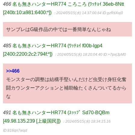
466
名も無きハンターHR774 ころころ (ﾜｯﾁｮｲ 36eb-8Ntt
[240b:10:a981:6400:*])
：2024/05/15(水) 14:37:00.64
ID:gzRtiXoj0
サンブレはG級作品の中では一番簡単なんじゃね
485
名も無きハンターHR774 (ﾜｯﾁｮｲ f00b-lgp4
[2400:2200:2c2:794f:*])
：2024/05/15(水) 18:20:04.40
ID:+7pxjJpM0
>>466
モンスターの調整は結構手堅いんだけど虫受け身狂化奮
闘カウンターアクションと補助輪たくさんついてるから
な
491
名も無きハンターHR774 (ｽｯｯﾌﾟ Sd70-BQBm
[49.98.135.239 [上級国民]])
：2024/05/15(水) 18:34:15.16
ID:816qn7wqd