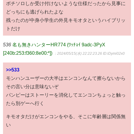
ボチソロしか受け付けないような仕様だったから見事に
どっちにも逃げられたよな
残ったのが中身小学生の外見キモオタというハイブリッ
トだけ
536
名も無きハンターHR774 (ﾜｯﾁｮｲ 9adc-3PyX
[240b:253:f360:8e00:*])
：2024/05/15(水) 22:22:23.26
ID:iDymi02x0
>>533
モンハンユーザーの大半はエンコンなんて擦らないから
その言い分は意味ないぞ
パンピーはストーリーを消化してエンコンちょっと触っ
たら別ゲーへ行く
キモオタだけがエンコンをやる、そこに年齢層は関係無
い