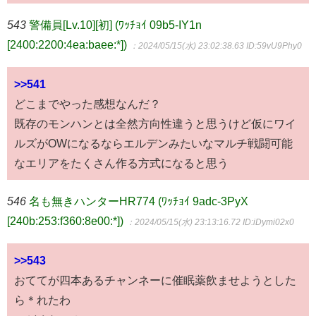
543
警備員[Lv.10][初] (ﾜｯﾁｮｲ 09b5-IY1n
[2400:2200:4ea:baee:*])
：2024/05/15(水) 23:02:38.63
ID:59vU9Phy0
>>541
どこまでやった感想なんだ？
既存のモンハンとは全然方向性違うと思うけど仮にワイ
ルズがOWになるならエルデンみたいなマルチ戦闘可能
なエリアをたくさん作る方式になると思う
546
名も無きハンターHR774 (ﾜｯﾁｮｲ 9adc-3PyX
[240b:253:f360:8e00:*])
：2024/05/15(水) 23:13:16.72
ID:iDymi02x0
>>543
おててが四本あるチャンネーに催眠薬飲ませようとした
ら＊れたわ