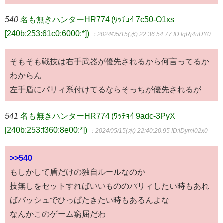
540
名も無きハンターHR774 (ﾜｯﾁｮｲ 7c50-O1xs
[240b:253:61c0:6000:*])
：2024/05/15(水) 22:36:54.77
ID:lqRj4uUY0
そもそも戦技は右手武器が優先されるから何言ってるか
わからん
左手盾にパリィ系付けてるならそっちが優先されるが
541
名も無きハンターHR774 (ﾜｯﾁｮｲ 9adc-3PyX
[240b:253:f360:8e00:*])
：2024/05/15(水) 22:40:20.95
ID:iDymi02x0
>>540
もしかして盾だけの独自ルールなのか
技無しをセットすればいいもののパリィしたい時もあれ
ばバッシュでひっぱたきたい時もあるんよな
なんかこのゲーム窮屈だわ