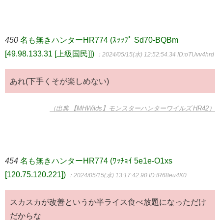
450
名も無きハンターHR774 (ｽｯｯﾌﾟ Sd70-BQBm
[49.98.133.31 [上級国民]])
：2024/05/15(水) 12:52:54.34
ID:oTUvv4hrd
あれ(下手くそが楽しめない)
（出典 【MHWilds】モンスターハンターワイルズ HR42）
454
名も無きハンターHR774 (ﾜｯﾁｮｲ 5e1e-O1xs
[120.75.120.221])
：2024/05/15(水) 13:17:42.90
ID:tR68eu4K0
スカスカが改善というか半ライス食べ放題になっただけ
だからな