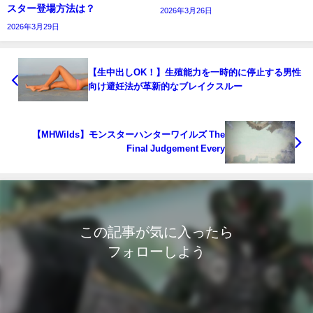
スター登場方法は？
2026年3月26日
2026年3月29日
【生中出しOK！】生殖能力を一時的に停止する男性
向け避妊法が革新的なブレイクスルー
【MHWilds】モンスターハンターワイルズ The
Final Judgement Every
この記事が気に入ったら
フォローしよう