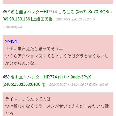
457
名も無きハンターHR774 ころころ (ｽｯｯﾌﾟ Sd70-BQBm
[49.98.133.136 [上級国民]])
：2024/05/15(水) 13:58:27.69
ID:swIdqzywd
>>454
上手い事言えたと思ってそう....
いくらアクション良くても下手くそはグラと音くらいし
か分からんよな...
458
名も無きハンターHR774 (ﾜｯﾁｮｲ 9adc-3PyX
[240b:253:f360:8e00:*])
：2024/05/15(水) 14:04:19.97
ID:iDymi02x0
ライズつまらんってのは
つけ麺じゃなくてラーメンが食いてえんだ！みたいな話
だろ