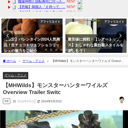
アフィリエイト
アフィリエイト
最安値に挑戦！【シアートップ
【正規品｜送料無料｜公式パンフ
ス】おしゃれな重ね着スタイルを
レット】ラッシュアディクト アイ
楽しもう！
ラッシュ コンディショニングセラ
ム 5ml まつ毛美容液
2024年4月16日
ホーム
ゲーム・アニメ
【MHWilds】モンスターハンターワイルズ Overview
2024年4月4日
Trailer Switc
ゲーム・アニメ
【MHWilds】モンスターハンターワイルズ
Overview Trailer Switc
PR
2024年6月2日
2024年5月25日