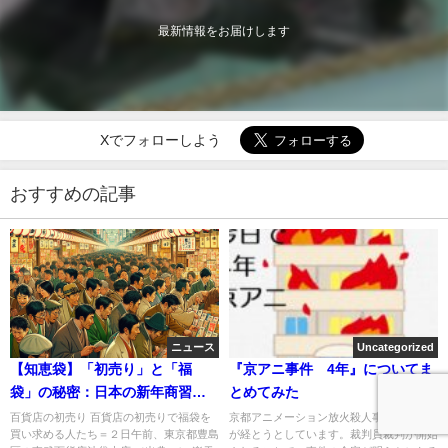
最新情報をお届けします
Xでフォローしよう
おすすめの記事
ニュース
Uncategorized
【知恵袋】「初売り」と「福
『京アニ事件 4年』についてま
袋」の秘密：日本の新年商習慣
とめてみた
の変遷
百貨店の初売り 百貨店の初売りで福袋を
京都アニメーション放火殺人事件から4年
買い求める人たち＝２日午前、東京都豊島
が経とうとしています。裁判員裁判が開始