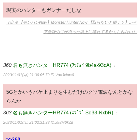
現実のハンターもガンナーだしな
（出典 【モンハンNow】Monster Hunter Now 【取らないと損！？】レイ
ア亜種の弓が思った以上に壊れてるかもしれない）
360
名も無きハンターHR774 (ﾜｯﾁｮｲ 9b4a-93cA)
：
2023/11/01(水) 21:00:05.79
ID:VoaJNuv/0
5Gとかいうパケ止まりを生むだけのクソ電波なんとかな
らんか
363
名も無きハンターHR774 (ｽﾌﾟﾌﾟ Sd33-NxbR)
：
2023/11/01(水) 21:02:31.38
ID:x98F/6kZd
>>360