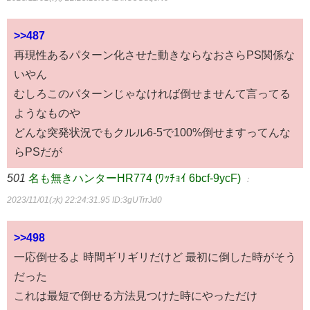
>>487
再現性あるパターン化させた動きならなおさらPS関係な
いやん
むしろこのパターンじゃなければ倒せませんて言ってる
ようなものや
どんな突発状況でもクルル6-5で100%倒せますってんな
らPSだが
501
名も無きハンターHR774 (ﾜｯﾁｮｲ 6bcf-9ycF)
：
2023/11/01(水) 22:24:31.95
ID:3gUTrrJd0
>>498
一応倒せるよ 時間ギリギリだけど 最初に倒した時がそう
だった
これは最短で倒せる方法見つけた時にやっただけ