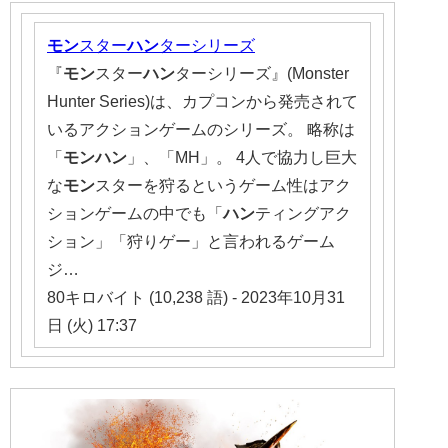
モン
スター
ハン
ターシリーズ
『
モン
スター
ハン
ターシリーズ』(Monster
Hunter Series)は、カプコンから発売されて
いるアクションゲームのシリーズ。 略称は
「
モンハン
」、「MH」。 4人で協力し巨大
な
モン
スターを狩るというゲーム性はアク
ションゲームの中でも「
ハン
ティングアク
ション」「狩りゲー」と言われるゲーム
ジ…
80キロバイト (10,238 語) - 2023年10月31
日 (火) 17:37