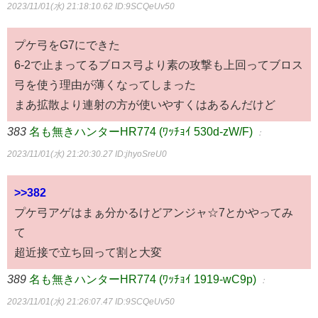
2023/11/01(水) 21:18:10.62
ID:9SCQeUv50
プケ弓をG7にできた
6-2で止まってるブロス弓より素の攻撃も上回ってブロス
弓を使う理由が薄くなってしまった
まあ拡散より連射の方が使いやすくはあるんだけど
383
名も無きハンターHR774 (ﾜｯﾁｮｲ 530d-zW/F)
：
2023/11/01(水) 21:20:30.27
ID:jhyoSreU0
>>382
プケ弓アゲはまぁ分かるけどアンジャ☆7とかやってみ
て
超近接で立ち回って割と大変
389
名も無きハンターHR774 (ﾜｯﾁｮｲ 1919-wC9p)
：
2023/11/01(水) 21:26:07.47
ID:9SCQeUv50