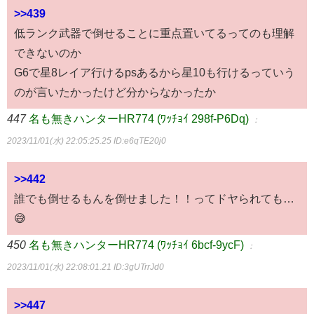
>>439
低ランク武器で倒せることに重点置いてるってのも理解
できないのか
G6で星8レイア行けるpsあるから星10も行けるっていう
のが言いたかったけど分からなかったか
447
名も無きハンターHR774 (ﾜｯﾁｮｲ 298f-P6Dq)
：
2023/11/01(水) 22:05:25.25
ID:e6qTE20j0
>>442
誰でも倒せるもんを倒せました！！ってドヤられても…
😅
450
名も無きハンターHR774 (ﾜｯﾁｮｲ 6bcf-9ycF)
：
2023/11/01(水) 22:08:01.21
ID:3gUTrrJd0
>>447