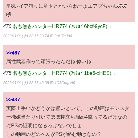
星8レイア狩りに竜玉とかいらねーよエアプちゃん🤣🤣
🤣
470
名も無きハンターHR774 (ﾜｯﾁｮｲ 6bcf-9ycF)
：
2023/11/01(水) 22:15:23.74
ID:3gUTrrJd0
>>467
属性武器作って頑張ったんだね 偉いね
475
名も無きハンターHR774 (ﾜｯﾁｮｲ 1be6-xHES)
：
2023/11/01(水) 22:16:49.38
ID:kO3CdqcN0
>>437
実際上手いかどうかは置いといて、この動画はモンスタ
ー機嫌当たり引いてほぼ棒立ち溜め4撃ってるだけなの
にPSの証明になるわけないでしょ
この動画のどのへんがPSが絡む動きなの？