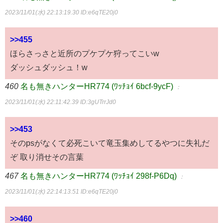
2023/11/01(水) 22:13:19.30
ID:e6qTE20j0
>>455
ほらさっさと近所のプケプケ狩ってこいw
ダッシュダッシュ！w
460
名も無きハンターHR774 (ﾜｯﾁｮｲ 6bcf-9ycF)
：
2023/11/01(水) 22:11:42.39
ID:3gUTrrJd0
>>453
そのpsがなくて必死こいて竜玉集めしてるやつに失礼だ
ぞ 取り消せその言葉
467
名も無きハンターHR774 (ﾜｯﾁｮｲ 298f-P6Dq)
：
2023/11/01(水) 22:14:13.51
ID:e6qTE20j0
>>460