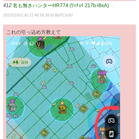
412
名も無きハンターHR774 (ﾜｯﾁｮｲ 217b-l8xA)
：
2023/11/01(水) 21:46:58.58
ID:BylTCsiS0
これの引っ込め方教えて