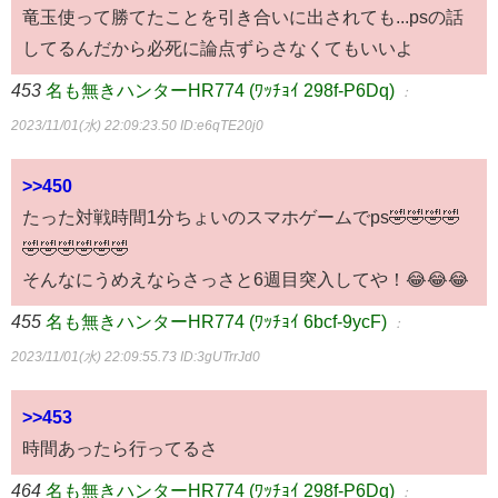
竜玉使って勝てたことを引き合いに出されても...psの話
してるんだから必死に論点ずらさなくてもいいよ
453
名も無きハンターHR774 (ﾜｯﾁｮｲ 298f-P6Dq)
：
2023/11/01(水) 22:09:23.50
ID:e6qTE20j0
>>450
たった対戦時間1分ちょいのスマホゲームでps🤣🤣🤣🤣
🤣🤣🤣🤣🤣🤣
そんなにうめえならさっさと6週目突入してや！😂😂😂
455
名も無きハンターHR774 (ﾜｯﾁｮｲ 6bcf-9ycF)
：
2023/11/01(水) 22:09:55.73
ID:3gUTrrJd0
>>453
時間あったら行ってるさ
464
名も無きハンターHR774 (ﾜｯﾁｮｲ 298f-P6Dq)
：