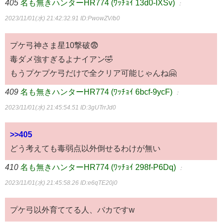
405
名も無きハンターHR774 (ﾜｯﾁｮｲ 13d0-IXSv)
：
2023/11/01(水) 21:42:32.91
ID:PwowZV/b0
プケ弓神さま星10撃破😨
毒ダメ強すぎるよナイアン🤣
もうプケプケ弓だけで全クリア可能じゃんね🤗
409
名も無きハンターHR774 (ﾜｯﾁｮｲ 6bcf-9ycF)
：
2023/11/01(水) 21:45:54.51
ID:3gUTrrJd0
>>405
どう考えても毒弱点以外倒せるわけが無い
410
名も無きハンターHR774 (ﾜｯﾁｮｲ 298f-P6Dq)
：
2023/11/01(水) 21:45:58.26
ID:e6qTE20j0
プケ弓以外育ててる人、バカですw