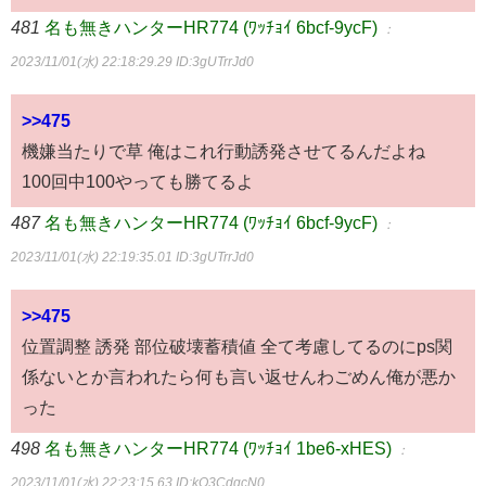
481
名も無きハンターHR774 (ﾜｯﾁｮｲ 6bcf-9ycF)
：
2023/11/01(水) 22:18:29.29
ID:3gUTrrJd0
>>475
機嫌当たりで草 俺はこれ行動誘発させてるんだよね
100回中100やっても勝てるよ
487
名も無きハンターHR774 (ﾜｯﾁｮｲ 6bcf-9ycF)
：
2023/11/01(水) 22:19:35.01
ID:3gUTrrJd0
>>475
位置調整 誘発 部位破壊蓄積値 全て考慮してるのにps関
係ないとか言われたら何も言い返せんわごめん俺が悪か
った
498
名も無きハンターHR774 (ﾜｯﾁｮｲ 1be6-xHES)
：
2023/11/01(水) 22:23:15.63
ID:kO3CdqcN0