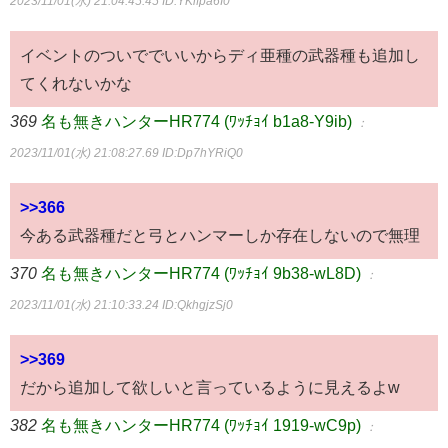
2023/11/01(水) 21:04:45.45
ID:YKifpa6I0
イベントのついででいいからディ亜種の武器種も追加し
てくれないかな
369
名も無きハンターHR774 (ﾜｯﾁｮｲ b1a8-Y9ib)
：
2023/11/01(水) 21:08:27.69
ID:Dp7hYRiQ0
>>366
今ある武器種だと弓とハンマーしか存在しないので無理
370
名も無きハンターHR774 (ﾜｯﾁｮｲ 9b38-wL8D)
：
2023/11/01(水) 21:10:33.24
ID:QkhgjzSj0
>>369
だから追加して欲しいと言っているように見えるよw
382
名も無きハンターHR774 (ﾜｯﾁｮｲ 1919-wC9p)
：