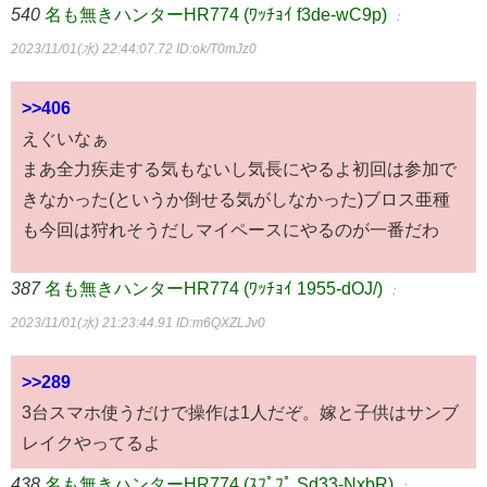
540
名も無きハンターHR774 (ﾜｯﾁｮｲ f3de-wC9p)
：
2023/11/01(水) 22:44:07.72
ID:ok/T0mJz0
>>406
えぐいなぁ
まあ全力疾走する気もないし気長にやるよ初回は参加で
きなかった(というか倒せる気がしなかった)ブロス亜種
も今回は狩れそうだしマイペースにやるのが一番だわ
387
名も無きハンターHR774 (ﾜｯﾁｮｲ 1955-dOJ/)
：
2023/11/01(水) 21:23:44.91
ID:m6QXZLJv0
>>289
3台スマホ使うだけで操作は1人だぞ。嫁と子供はサンブ
レイクやってるよ
438
名も無きハンターHR774 (ｽﾌﾟﾌﾟ Sd33-NxbR)
：