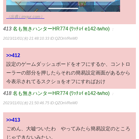
（出典 i.imgur.com）
413
名も無きハンターHR774 (ﾜｯﾁｮｲ e142-twho)
：
2023/11/01(水) 21:48:10.33
ID:QZOnVReM0
>>412
設定のゲームダッシュボードをオフにするか、コントロ
ーラーの部分を押したらそれの簡易設定画面があるから
今表示されてるスクショをオフにすればおけ
418
名も無きハンターHR774 (ﾜｯﾁｮｲ e142-twho)
：
2023/11/01(水) 21:50:46.75
ID:QZOnVReM0
>>413
ごめん、大嘘ついたわ やってみたら簡易設定のところ
じゃできないみたい。