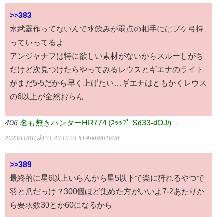
>>383
水武器作ってないんで水飲みが弱点の相手にはプケ弓持
っていってるよ
アンジャナフは特に欲しい素材がないからスルーしがち
だけど次見つけたらやってみるレウスとギエナのライト
がまだ5-5だから早く上げたい…ギエナはともかくレウス
の6以上が全然おらん
406
名も無きハンターHR774 (ｽｯｯﾌﾟ Sd33-dOJ/)
：
2023/11/01(水) 21:43:13.21
ID:AudWhTV0d
>>389
最終的に星6以上いらんから星5以下で楽に狩れるやつで
羽と爪だっけ？300個ほど集めた方がいいよ7-2あたりか
ら要求数30とか60になるから