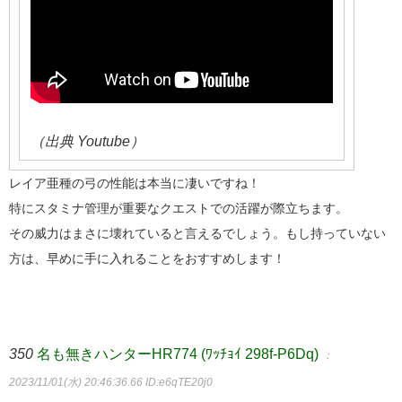
（出典 Youtube）
レイア亜種の弓の性能は本当に凄いですね！
特にスタミナ管理が重要なクエストでの活躍が際立ちます。
その威力はまさに壊れていると言えるでしょう。もし持っていない
方は、早めに手に入れることをおすすめします！
350
名も無きハンターHR774 (ﾜｯﾁｮｲ 298f-P6Dq)
：
2023/11/01(水) 20:46:36.66
ID:e6qTE20j0