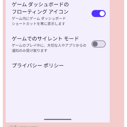
（出典 i.imgur.com）