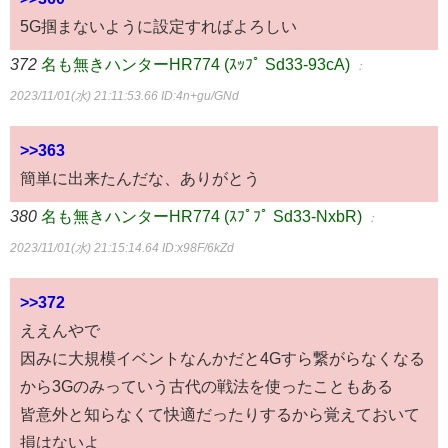
5G掴まないように設定すればよろしい
372
名も無きハンターHR774 (ｽｯﾌﾟ Sd33-93cA)
：
2023/11/01(水) 21:11:53.66
ID:4n+gu/GNd
>>363
簡単に出来たんだな、ありがとう
380
名も無きハンターHR774 (ｽﾌﾟﾌﾟ Sd33-NxbR)
：
2023/11/01(水) 21:15:14.64
ID:x98F/6kZd
>>372
ええんやで
因みに大規模イベントなんかだと4Gすら繋がらなくなる
から3Gのみっていう古代の戦法を使ったこともある
皆意外と知らなくて快適だったりするから覚えておいて
損はないよ