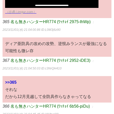
（出典 i.imgur.com）
365
名も無きハンターHR774 (ﾜｯﾁｮｲ 2975-IhWp)
：
2023/11/01(水) 21:04:00.86
ID:L0M3j6z90
ディア亜防具の攻めの攻勢、逆恨みランスが最強になる
可能性も微レ存
367
名も無きハンターHR774 (ﾜｯﾁｮｲ 2952-iDE3)
：
2023/11/01(水) 21:04:50.03
ID:c3NrQH410
>>365
それな
だから12月見越して全防具作らなきゃってなる
366
名も無きハンターHR774 (ﾜｯﾁｮｲ 6b56-piDu)
：