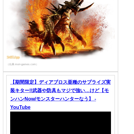
（出典 mori-games.com）
【期間限定】ディアブロス亜種のサプライズ実
装キター!!武器や防具もマジで強い…けど【モ
ンハンNow/モンスターハンターなう】 -
YouTube