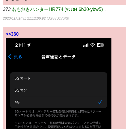
373
名も無きハンターHR774 (ﾜｯﾁｮｲ 6b30-ybw5)
：
2023/11/01(水) 21:12:06.92
ID:vv8Uz7uX0
>>360