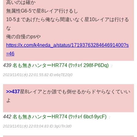
高いのは確か
無属性G6-5で星8レイア行けるし
10-5まであげたら俺なら間違いなく星10レイアは行ける
な
俺の自慢のpsや
https://x.com/k4neda_a/status/1719376328464691400?s
=46
439
名も無きハンターHR774 (ﾜｯﾁｮｲ 298f-P6Dq)
：
2023/11/01(水) 22:01:55.82
ID:e6qTE20j0
>>437
星8レイアとか誰でも倒せるからドヤらなくていい
よ
442
名も無きハンターHR774 (ﾜｯﾁｮｲ 6bcf-9ycF)
：
2023/11/01(水) 22:03:04.83
ID:3gUTrrJd0