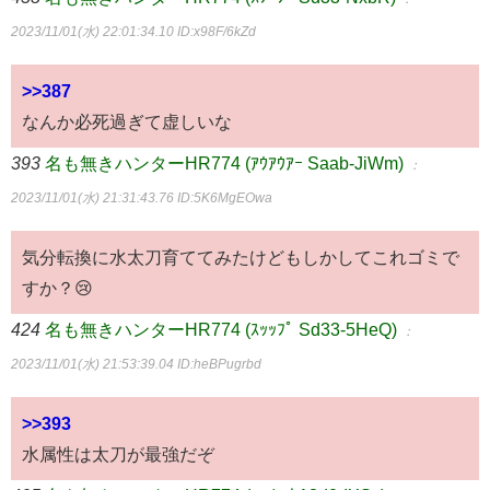
2023/11/01(水) 22:01:34.10
ID:x98F/6kZd
>>387
なんか必死過ぎて虚しいな
393
名も無きハンターHR774 (ｱｳｱｳｱｰ Saab-JiWm)
：
2023/11/01(水) 21:31:43.76
ID:5K6MgEOwa
気分転換に水太刀育ててみたけどもしかしてこれゴミで
すか？😢
424
名も無きハンターHR774 (ｽｯｯﾌﾟ Sd33-5HeQ)
：
2023/11/01(水) 21:53:39.04
ID:heBPugrbd
>>393
水属性は太刀が最強だぞ