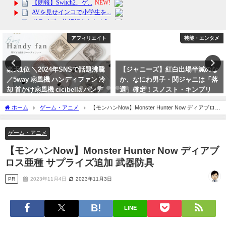
アフィリエイト
芸能・エンタメ
楽天1位 ＼2024年SNSで話題沸騰
【ジャニーズ】紅白出場半減のな
／5way 扇風機 ハンディファン 冷
か、なにわ男子・関ジャニは「落
却 首かけ扇風機 cicibella ハンデ
選」確定！スノスト・キンプリ
ィファン ミニ扇風機 卓上 小型扇
「可能性あり」の裏事情
ホーム
ゲーム・アニメ
【モンハンNow】Monster Hunter Now ディアブロス
風機 手持ち扇風機
2023年9月22日
亜種 サプライズ追加 武器防具
2024年7月2日
ゲーム・アニメ
【モンハンNow】Monster Hunter Now ディアブ
ロス亜種 サプライズ追加 武器防具
PR
2023年11月4日
2023年11月3日
LINE