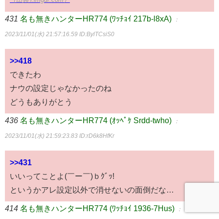
431
名も無きハンターHR774 (ﾜｯﾁｮｲ 217b-l8xA)
：
2023/11/01(水) 21:57:16.59
ID:BylTCsiS0
>>418
できたわ
ナウの設定じゃなかったのね
どうもありがとう
436
名も無きハンターHR774 (ｵｯﾍﾟｹ Srdd-twho)
：
2023/11/01(水) 21:59:23.83
ID:rD6k8HfKr
>>431
いいってことよ(￣ー￣)ｂｸﾞｯ!
というかアレ設定以外で消せないの面倒だな…
414
名も無きハンターHR774 (ﾜｯﾁｮｲ 1936-7Hus)
：