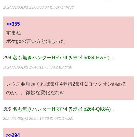
2024/01/03(水) 23:00:08.04
ID:IQr7bPW3d
>>355
すまね
ポケgoの言い方と混じった
294
名も無きハンターHR774 (ﾜｯﾁｮｲ 6d34-HwFr)
：
2024/01/03(水) 19:40:11.75
ID:0bsLhqKI0
レウス亜種頭くれば集中4弱特2集中2ロックオン組める
のか。。微妙な変化だなw
309
名も無きハンターHR774 (ﾜｯﾁｮｲ b264-QK8A)
：
2024/01/03(水) 20:04:19.20
ID:03DD7c2/0
>>294