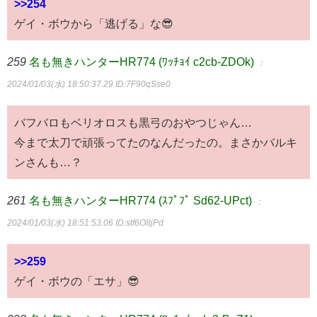
>>254
ゲイ・ボウから「逃げる」な😎
259
名も無きハンターHR774 (ﾜｯﾁｮｲ c2cb-ZDOk)
：
2024/01/03(水) 18:50:37.29
ID:7F90qSse0
バフバロもベリオロスも黒弓のおやつじゃん…
今まで太刀で頑張ってたのなんだったの。まさかバルキ
ンさんも…？
261
名も無きハンターHR774 (ｽﾌﾟﾌﾟ Sd62-UPct)
：
2024/01/03(水) 18:51:53.06
ID:stf6O8jPd
>>259
ゲイ・ボウの「エサ」😎