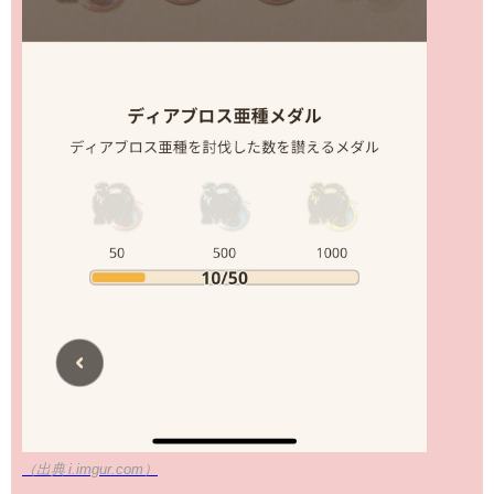
（出典 i.imgur.com）