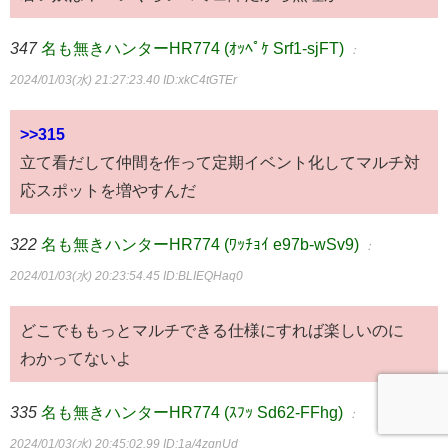
347
名も無きハンターHR774 (ｵｯﾍﾟｹ Srf1-sjFT)
：
2024/01/03(水) 21:27:23.40
ID:xkC4tGTEr
>>315
立て看だして仲間を作って定期イベント化してマルチ対
応スポットを増やすんだ
322
名も無きハンターHR774 (ﾜｯﾁｮｲ e97b-wSv9)
：
2024/01/03(水) 20:23:54.45
ID:BLIEQHaq0
どこでももっとマルチできる仕様にすれば楽しいのに
わかってないよ
335
名も無きハンターHR774 (ｽﾌｯ Sd62-FFhg)
：
2024/01/03(水) 20:45:02.99
ID:1a/4zqnUd