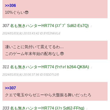
>>306
10%ぐらい😎
307
名も無きハンターHR774 (ｽﾌﾟﾌﾟ Sd62-Es7Q)
：
2024/01/03(水) 20:03:43.42
ID:8YE2NkVLd
凄いことに気付いて震えてるわ…
このゲーム年末年始の配布なし😎
311
名も無きハンターHR774 (ﾜｯﾁｮｲ b264-QK8A)
：
2024/01/03(水) 20:06:37.96
ID:03DD7c2/0
>>307
クエで竜玉やらゼニーやら大盤振る舞いだったろ
333
名も無きハンターHR774 (ｽﾌｯ Sd62-FFhg)
：