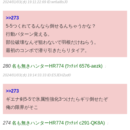
2024/01/03(水) 19:11:22.69
ID:wr6aI8sJ0
>>273
5-5つくれてるんなら倒せるんちゃうかな？
行動パターン覚える。
部位破壊なんぞ狙わないで羽根だけねらう。
最初のコンボで潜り引きたらリタイア。
280
名も無きハンターHR774 (ﾜｯﾁｮｲ 6576-aezk)
：
2024/01/03(水) 19:14:33.33
ID:E5JEHZud0
>>273
ギエナ剣5-5で氷属性強化3つけたらギリ倒せたぞ
俺の限界がそこ
274
名も無きハンターHR774 (ﾜｯﾁｮｲ c291-QK8A)
：