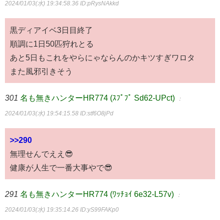
2024/01/03(水) 19:34:58.36
ID:pRysNAkkd
黒ディアイベ3日目終了
順調に1日50匹狩れとる
あと5日もこれをやらにゃならんのかキツすぎワロタ
また風邪引きそう
301
名も無きハンターHR774 (ｽﾌﾟﾌﾟ Sd62-UPct)
：
2024/01/03(水) 19:54:15.58
ID:stf6O8jPd
>>290
無理せんでええ😎
健康が人生で一番大事やで😎
291
名も無きハンターHR774 (ﾜｯﾁｮｲ 6e32-L57v)
：
2024/01/03(水) 19:35:14.26
ID:yS99FAKp0