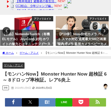
アフィリエイト
アフィリエイト
【P10倍】Imou防犯カメラ ペッ
2024年ストロング2初解禁 ケノン
ト スマホ対応 追尾最大500万画素
公式 脱毛器 ランキング3741日1位
室内カメラ 監視カメラベビーカメ
※レビュ-17万件 日本製 最新バー
ラ 1年保証 送料無料
ジョン 美顔器 家庭用 ムダ毛 ヒゲ
ホーム
ゲーム・アニメ
【モンハンNow】Monster Hunter Now 超検証 6～ 8
ボディ
2024年3月3日
ドロップ率検証。レア6炎上
2024年4月12日
ゲーム・アニメ
【モンハンNow】Monster Hunter Now 超検証 6
～ 8ドロップ率検証。レア6炎上
PR
2024年1月6日
2024年1月4日
LINE