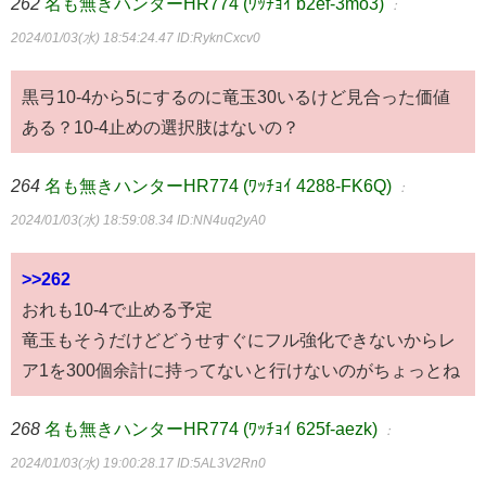
262
名も無きハンターHR774 (ﾜｯﾁｮｲ b2ef-3mo3)
：
2024/01/03(水) 18:54:24.47
ID:RyknCxcv0
黒弓10-4から5にするのに竜玉30いるけど見合った価値
ある？10-4止めの選択肢はないの？
264
名も無きハンターHR774 (ﾜｯﾁｮｲ 4288-FK6Q)
：
2024/01/03(水) 18:59:08.34
ID:NN4uq2yA0
>>262
おれも10-4で止める予定
竜玉もそうだけどどうせすぐにフル強化できないからレ
ア1を300個余計に持ってないと行けないのがちょっとね
268
名も無きハンターHR774 (ﾜｯﾁｮｲ 625f-aezk)
：
2024/01/03(水) 19:00:28.17
ID:5AL3V2Rn0