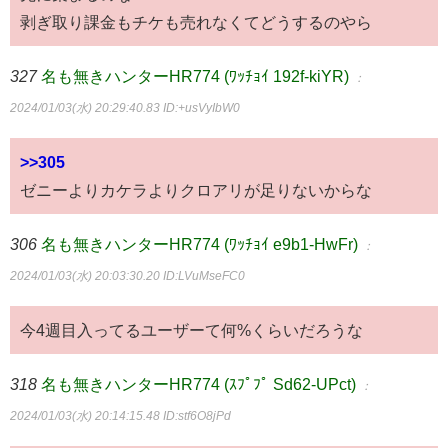
剥ぎ取り課金もチケも売れなくてどうするのやら
327
名も無きハンターHR774 (ﾜｯﾁｮｲ 192f-kiYR)
：
2024/01/03(水) 20:29:40.83
ID:+usVyIbW0
>>305
ゼニーよりカケラよりクロアリが足りないからな
306
名も無きハンターHR774 (ﾜｯﾁｮｲ e9b1-HwFr)
：
2024/01/03(水) 20:03:30.20
ID:LVuMseFC0
今4週目入ってるユーザーて何%くらいだろうな
318
名も無きハンターHR774 (ｽﾌﾟﾌﾟ Sd62-UPct)
：
2024/01/03(水) 20:14:15.48
ID:stf6O8jPd