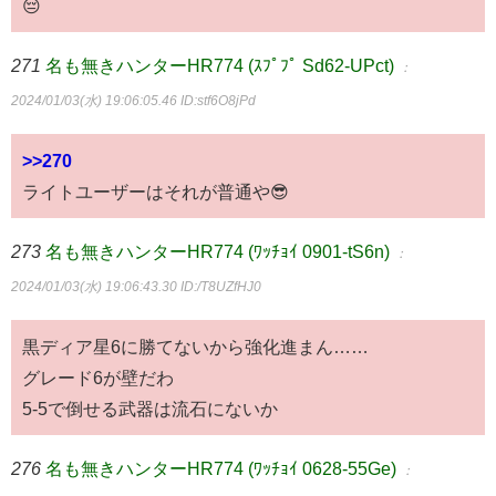
😔
271
名も無きハンターHR774 (ｽﾌﾟﾌﾟ Sd62-UPct)
：
2024/01/03(水) 19:06:05.46
ID:stf6O8jPd
>>270
ライトユーザーはそれが普通や😎
273
名も無きハンターHR774 (ﾜｯﾁｮｲ 0901-tS6n)
：
2024/01/03(水) 19:06:43.30
ID:/T8UZfHJ0
黒ディア星6に勝てないから強化進まん……
グレード6が壁だわ
5-5で倒せる武器は流石にないか
276
名も無きハンターHR774 (ﾜｯﾁｮｲ 0628-55Ge)
：