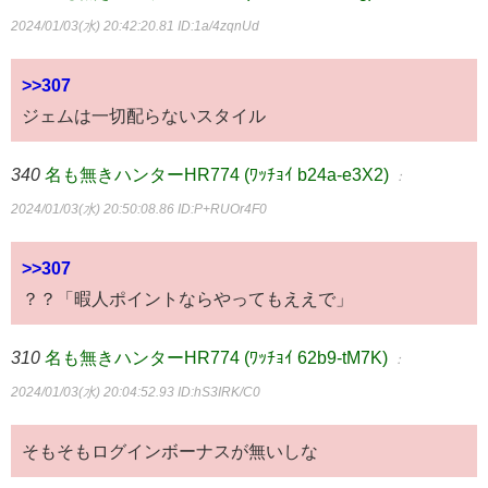
2024/01/03(水) 20:42:20.81
ID:1a/4zqnUd
>>307
ジェムは一切配らないスタイル
340
名も無きハンターHR774 (ﾜｯﾁｮｲ b24a-e3X2)
：
2024/01/03(水) 20:50:08.86
ID:P+RUOr4F0
>>307
？？「暇人ポイントならやってもええで」
310
名も無きハンターHR774 (ﾜｯﾁｮｲ 62b9-tM7K)
：
2024/01/03(水) 20:04:52.93
ID:hS3IRK/C0
そもそもログインボーナスが無いしな