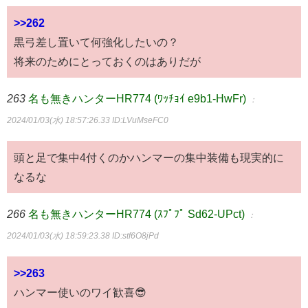
>>262
黒弓差し置いて何強化したいの？
将来のためにとっておくのはありだが
263
名も無きハンターHR774 (ﾜｯﾁｮｲ e9b1-HwFr)
：
2024/01/03(水) 18:57:26.33
ID:LVuMseFC0
頭と足で集中4付くのかハンマーの集中装備も現実的に
なるな
266
名も無きハンターHR774 (ｽﾌﾟﾌﾟ Sd62-UPct)
：
2024/01/03(水) 18:59:23.38
ID:stf6O8jPd
>>263
ハンマー使いのワイ歓喜😎