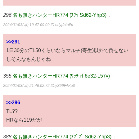
296
名も無きハンターHR774 (ｽﾌｯ Sd62-Yhp3)
：
2024/01/03(水) 19:47:09.09
ID:odyj94oFd
>>291
1日30分のTL50くらいならマルチ(寄生)以外で倒せない
しそんなもんじゃね
355
名も無きハンターHR774 (ﾜｯﾁｮｲ 6e32-L57v)
：
2024/01/03(水) 21:46:02.72
ID:yS99FAKp0
>>296
TL??
HRなら119だが
388
名も無きハンターHR774 (ｽﾌﾟﾌﾟ Sd62-Yhp3)
：