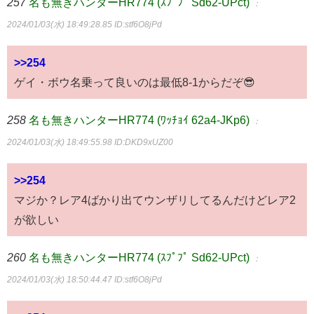
257
名も無きハンターHR774 (ｽﾌﾟﾌﾟ Sd62-UPct)
：
2024/01/03(水) 18:49:28.85
ID:stf6O8jPd
>>254
ゲイ・ボウ名乗って良いのは最低8-1からだぞ😎
258
名も無きハンターHR774 (ﾜｯﾁｮｲ 62a4-JKp6)
：
2024/01/03(水) 18:49:55.98
ID:DKD9xUZ00
>>254
マジか？レア4ばかり出てウンザリしてるんだけどレア2
が欲しい
260
名も無きハンターHR774 (ｽﾌﾟﾌﾟ Sd62-UPct)
：
2024/01/03(水) 18:50:44.47
ID:stf6O8jPd