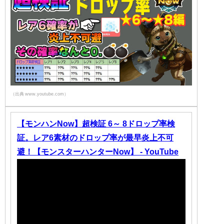
（出典 www.youtube.com）
【モンハンNow】超検証 6～ 8ドロップ率検
証。レア6素材のドロップ率が最早炎上不可
避！【モンスターハンターNow】 - YouTube