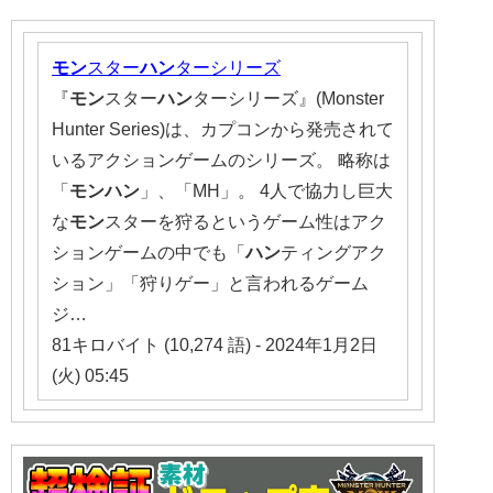
モン
スター
ハン
ターシリーズ
『
モン
スター
ハン
ターシリーズ』(Monster
Hunter Series)は、カプコンから発売されて
いるアクションゲームのシリーズ。 略称は
「
モンハン
」、「MH」。 4人で協力し巨大
な
モン
スターを狩るというゲーム性はアク
ションゲームの中でも「
ハン
ティングアク
ション」「狩りゲー」と言われるゲーム
ジ…
81キロバイト (10,274 語) - 2024年1月2日
(火) 05:45