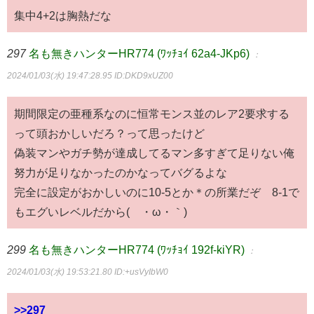
集中4+2は胸熱だな
297
名も無きハンターHR774 (ﾜｯﾁｮｲ 62a4-JKp6)
：
2024/01/03(水) 19:47:28.95
ID:DKD9xUZ00
期間限定の亜種系なのに恒常モンス並のレア2要求する
って頭おかしいだろ？って思ったけど
偽装マンやガチ勢が達成してるマン多すぎて足りない俺
努力が足りなかったのかなってバグるよな
完全に設定がおかしいのに10-5とか＊の所業だぞ 8-1で
もエグいレベルだから(´・ω・｀)
299
名も無きハンターHR774 (ﾜｯﾁｮｲ 192f-kiYR)
：
2024/01/03(水) 19:53:21.80
ID:+usVyIbW0
>>297