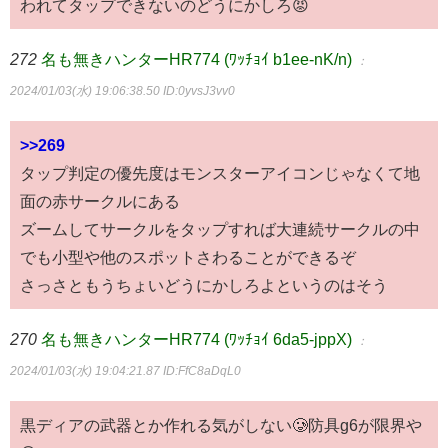
われてタップできないのどうにかしろ😡
272
名も無きハンターHR774 (ﾜｯﾁｮｲ b1ee-nK/n)
：
2024/01/03(水) 19:06:38.50
ID:0yvsJ3vv0
>>269
タップ判定の優先度はモンスターアイコンじゃなくて地
面の赤サークルにある
ズームしてサークルをタップすれば大連続サークルの中
でも小型や他のスポットさわることができるぞ
さっさともうちょいどうにかしろよというのはそう
270
名も無きハンターHR774 (ﾜｯﾁｮｲ 6da5-jppX)
：
2024/01/03(水) 19:04:21.87
ID:FfC8aDqL0
黒ディアの武器とか作れる気がしない🥲防具g6が限界や