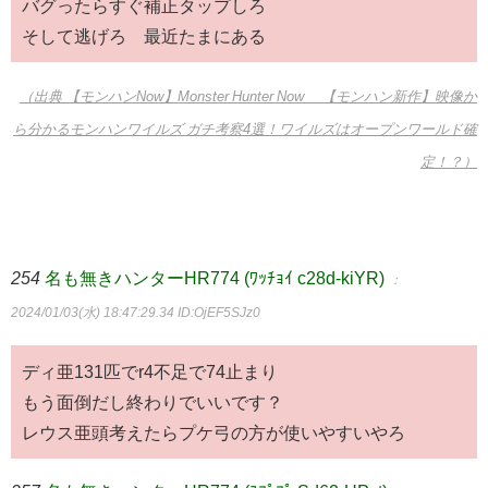
バグったらすぐ補正タップしろ
そして逃げろ 最近たまにある
（出典 【モンハンNow】Monster Hunter Now 【モンハン新作】映像か
ら分かるモンハンワイルズ ガチ考察4選！ワイルズはオープンワールド確
定！？）
254
名も無きハンターHR774 (ﾜｯﾁｮｲ c28d-kiYR)
：
2024/01/03(水) 18:47:29.34
ID:OjEF5SJz0
ディ亜131匹でr4不足で74止まり
もう面倒だし終わりでいいです？
レウス亜頭考えたらプケ弓の方が使いやすいやろ