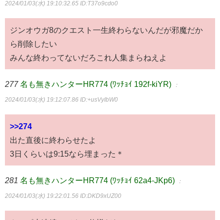
2024/01/03(水) 19:10:32.65
ID:T37o9cdo0
ジンオウガ8のクエスト一生終わらないんだが邪魔だか
ら削除したい
みんな終わってないだろこれ人集まらねえよ
277
名も無きハンターHR774 (ﾜｯﾁｮｲ 192f-kiYR)
：
2024/01/03(水) 19:12:07.86
ID:+usVyIbW0
>>274
出た直後に終わらせたよ
3日くらいは9:15なら埋まった＊
281
名も無きハンターHR774 (ﾜｯﾁｮｲ 62a4-JKp6)
：
2024/01/03(水) 19:22:01.56
ID:DKD9xUZ00