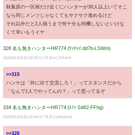
秋葉原の一区画だけ近くにハンターが30人以上いてそこ
なら同じメンツじゃなくてもサクサク進めるけど
それ以外だと2人揃うまで何十分も待機しないといけな
くて辛いもうイヤ
326
名も無きハンターHR774 (ﾜｯﾁｮｲ dd7b-LSWm)
：
2024/01/03(水) 20:29:13.75
ID:eCJVhJrr0
>>315
ハンケは「外に出て交流しろ！」ってスタンスだから
「なんで1人でやってんの？」って思ってるぞ
334
名も無きハンターHR774 (ｽﾌｯ Sd62-FFhg)
：
2024/01/03(水) 20:44:10.78
ID:1a/4zqnUd
>>326