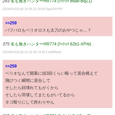
293
名も無きハンターHR774 (ﾜｯﾁｮｲ eda8-BqZ1)
：
2024/01/03(水) 19:36:22.39
ID:DgaOSYFI0
>>259
バフバロもベリオロスも太刀のおやつじゃ…？
375
名も無きハンターHR774 (ﾜｯﾁｮｲ 62b1-XPrb)
：
2024/01/03(水) 22:31:08.74
ID:Cs5df0ws0
>>259
ベリオなんて開幕に頭3回くらい殴って居合構えて
飛びつく瞬間に居合して
そしたら顔壊れてもがくから
そしたら羽壊してまたもがいてるから
タコ殴りにして終わりやん