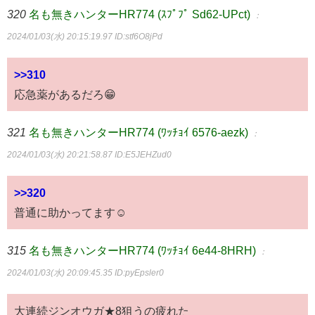
320
名も無きハンターHR774 (ｽﾌﾟﾌﾟ Sd62-UPct)
：
2024/01/03(水) 20:15:19.97
ID:stf6O8jPd
>>310
応急薬があるだろ😁
321
名も無きハンターHR774 (ﾜｯﾁｮｲ 6576-aezk)
：
2024/01/03(水) 20:21:58.87
ID:E5JEHZud0
>>320
普通に助かってます☺
315
名も無きハンターHR774 (ﾜｯﾁｮｲ 6e44-8HRH)
：
2024/01/03(水) 20:09:45.35
ID:pyEpsler0
大連続ジンオウガ★8狙うの疲れた