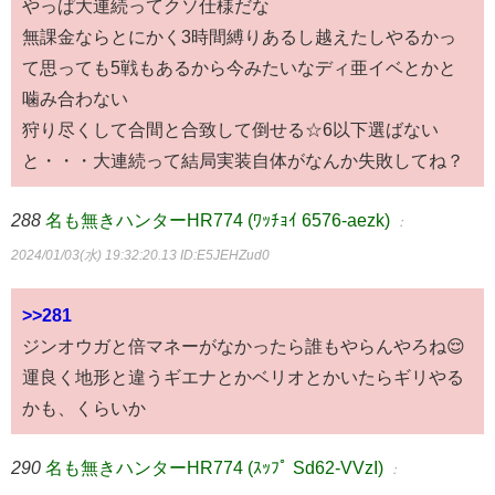
やっぱ大連続ってクソ仕様だな
無課金ならとにかく3時間縛りあるし越えたしやるかっ
て思っても5戦もあるから今みたいなディ亜イベとかと
噛み合わない
狩り尽くして合間と合致して倒せる☆6以下選ばない
と・・・大連続って結局実装自体がなんか失敗してね？
288
名も無きハンターHR774 (ﾜｯﾁｮｲ 6576-aezk)
：
2024/01/03(水) 19:32:20.13
ID:E5JEHZud0
>>281
ジンオウガと倍マネーがなかったら誰もやらんやろね😌
運良く地形と違うギエナとかベリオとかいたらギリやる
かも、くらいか
290
名も無きハンターHR774 (ｽｯﾌﾟ Sd62-VVzI)
：