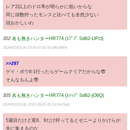
レア2以上のドロ率が明らかに低いからな
同じ頭数狩ったモンスと比べても全然少ない
頭おかしいわ
302
名も無きハンターHR774 (ｽﾌﾟﾌﾟ Sd62-UPct)
：
2024/01/03(水) 19:56:47.62
ID:stf6O8jPd
>>297
ゲイ・ボウ8-1行ったらゲームクリアだからな😎
そんなもんよ😎
305
名も無きハンターHR774 (ｽｯｯﾌﾟ Sd62-jO6Q)
：
2024/01/03(水) 20:01:49.61
ID:CrLVxn5qd
5週目だけど星8、9だけ狩ってるとゼニーよりかけらが
先に集まるのな