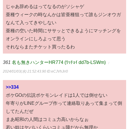
じゃあ辞めるはってなるのがソシャゲ
亜種ウィークの時なんかは皆亜種狙って誰もジンオウガ
なんて入ってきやしない
亜種の空いた時間にササッとできるようにマッチングを
オンラインにしろよって思う
それならまたチケット買ったるわ
361
名も無きハンターHR774 (ﾜｯﾁｮｲ dd7b-LSWm)
：
2024/01/03(水) 21:52:43.90
ID:eCJVhJrr0
>>334
ポケGOの伝説ポケモンレイドは1人では倒せない
年寄りがLINEグループ作って連絡取りあって集まって倒
してたんだぜ
まあ昭和の人間はコミュ力高いからなぉ
若い奴はヤバいくらいコミュ障だから無理か