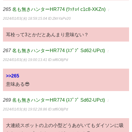
265
名も無きハンターHR774 (ﾜｯﾁｮｲ c1c8-XKZn)
：
2024/01/03(水) 18:59:15.04
ID:ZkhYaPv20
耳栓って3とかだとあんまり意味ない？
267
名も無きハンターHR774 (ｽﾌﾟﾌﾟ Sd62-UPct)
：
2024/01/03(水) 19:00:13.41
ID:stf6O8jPd
>>265
意味ある😎
269
名も無きハンターHR774 (ｽﾌﾟﾌﾟ Sd62-UPct)
：
2024/01/03(水) 19:02:28.86
ID:stf6O8jPd
大連続スポットの上の小型どうあがいてもダイソンに吸